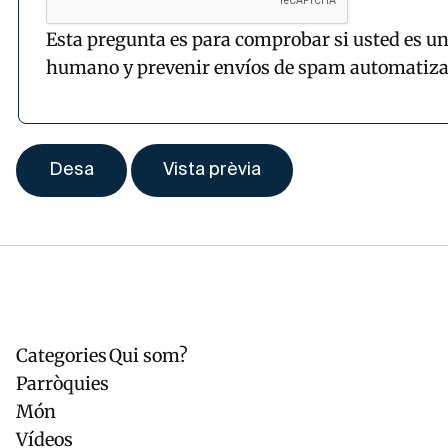
Esta pregunta es para comprobar si usted es un
humano y prevenir envíos de spam automatiza
Categories
Qui som?
Navegación
Pie
principal
de
Parròquies
página
Món
Vídeos