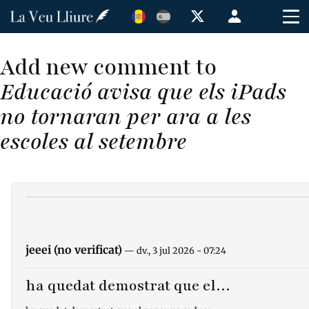
Vés
Menú
al
de
contingut
cuenta
Add new comment to
de
Educació avisa que els iPads
usuario
no tornaran per ara a les
escoles al setembre
jeeei (no verificat)
— dv., 3 jul 2026 - 07:24
ha quedat demostrat que el…