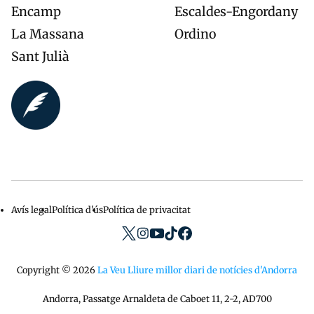
Encamp
Escaldes-Engordany
La Massana
Ordino
Sant Julià
Avís legal
Política d'ús
Política de privacitat
Menu
privacidad
Copyright © 2026
La Veu Lliure millor diari de notícies d'Andorra
Andorra, Passatge Arnaldeta de Caboet 11, 2-2, AD700