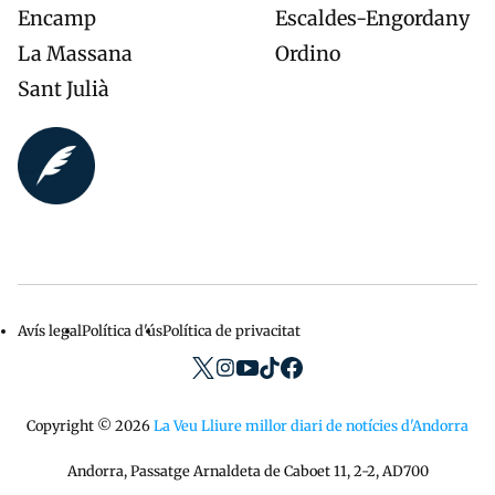
Encamp
Escaldes-Engordany
La Massana
Ordino
Sant Julià
Avís legal
Política d'ús
Política de privacitat
Menu
privacidad
Copyright © 2026
La Veu Lliure millor diari de notícies d'Andorra
Andorra, Passatge Arnaldeta de Caboet 11, 2-2, AD700