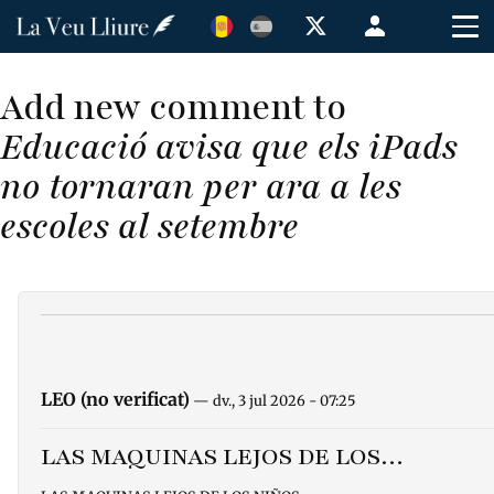
Vés
Menú
al
de
contingut
cuenta
Add new comment to
de
Educació avisa que els iPads
usuario
no tornaran per ara a les
escoles al setembre
LEO (no verificat)
— dv., 3 jul 2026 - 07:25
LAS MAQUINAS LEJOS DE LOS…