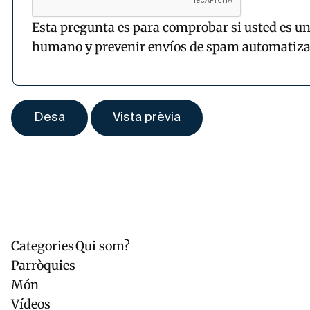
Esta pregunta es para comprobar si usted es un
humano y prevenir envíos de spam automatiza
Categories
Qui som?
Navegación
Pie
principal
de
Parròquies
página
Món
Vídeos