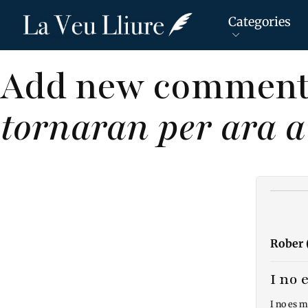
Categories
Add new comment
Vés
al
tornaran per ara a 
contingut
Rober (
I no 
I no es m