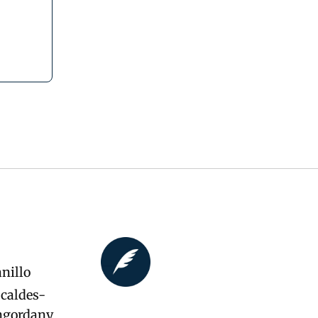
nillo
caldes-
ngordany