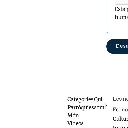
Esta 
huma
Categories
Qui
Navegación
Pie
Les n
principal
de
Parròquies
som?
Econ
página
Món
Cultu
Vídeos
Immig