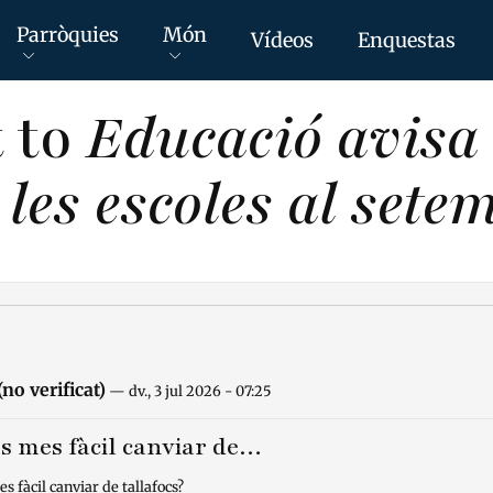
Parròquies
Món
Vídeos
Enquestas
 to
Educació avisa 
les escoles al sete
no verificat)
— dv., 3 jul 2026 - 07:25
es mes fàcil canviar de…
es fàcil canviar de tallafocs?