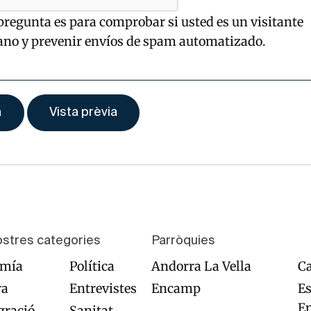
pregunta es para comprobar si usted es un visitante
no y prevenir envíos de spam automatizado.
ostres categories
Parròquies
omía
Política
Andorra La Vella
Ca
ra
Entrevistes
Encamp
Es
E
ració
Sanitat