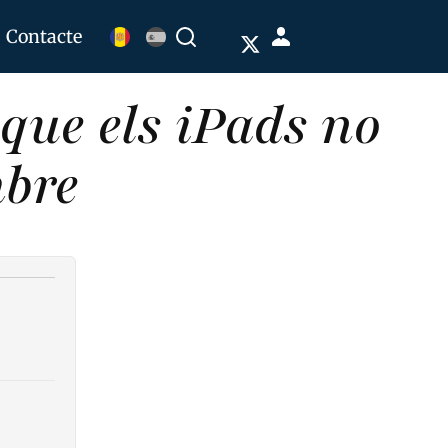
Menú
Contacte
Buscar
de
cuenta
que els iPads no
de
usuario
mbre