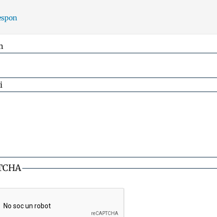
espon
m
i
TCHA