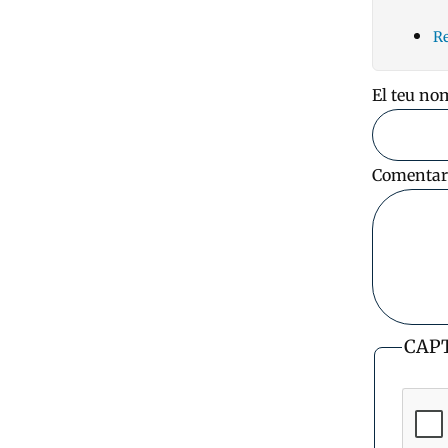
R
El teu no
Comentar
CAP