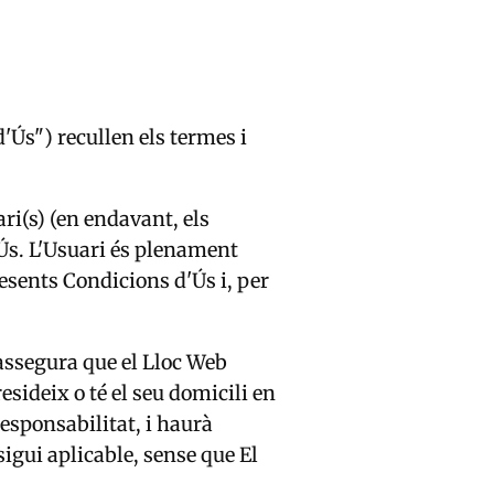
'Ús") recullen els termes i
ari(s) (en endavant, els
'Ús. L'Usuari és plenament
esents Condicions d'Ús i, per
 assegura que el Lloc Web
esideix o té el seu domicili en
responsabilitat, i haurà
sigui aplicable, sense que El