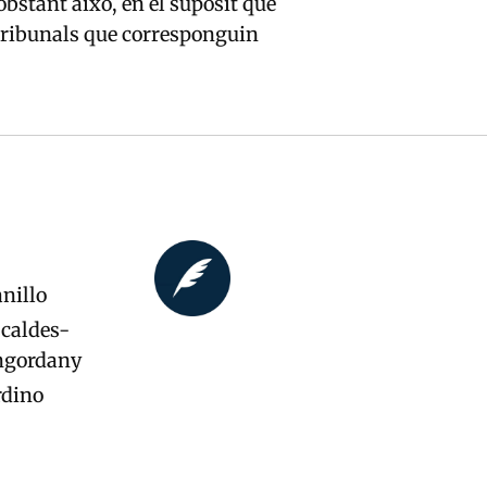
bstant això, en el supòsit que
o tribunals que corresponguin
nillo
caldes-
ngordany
rdino