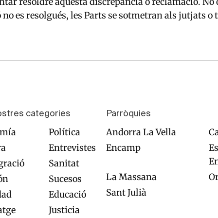
ntar resoldre aquesta discrepància o reclamació. No o
 no es resolgués, les Parts se sotmetran als jutjats 
ostres categories
Parròquies
omía
Política
Andorra La Vella
Ca
ra
Entrevistes
Encamp
Es
E
ració
Sanitat
La Massana
O
ón
Sucesos
Sant Julià
dad
Educació
atge
Justicia