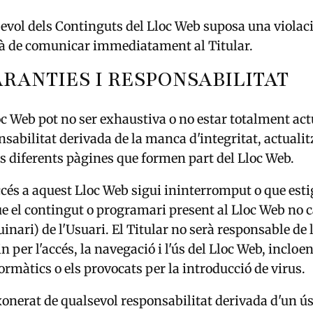
evol dels Continguts del Lloc Web suposa una violació
urà de comunicar immediatament al Titular.
ARANTIES I RESPONSABILITAT
c Web pot no ser exhaustiva o no estar totalment actu
abilitat derivada de la manca d'integritat, actualitz
s diferents pàgines que formen part del Lloc Web.
ccés a aquest Lloc Web sigui ininterromput o que estig
e el contingut o programari present al Lloc Web no 
nari) de l'Usuari. El Titular no serà responsable de 
 per l'accés, la navegació i l'ús del Lloc Web, incloen
ormàtics o els provocats per la introducció de virus.
xonerat de qualsevol responsabilitat derivada d'un ú