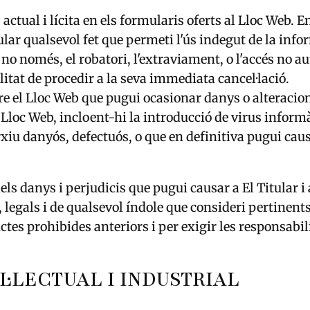
ctual i lícita en els formularis oferts al Lloc Web. En
lar qualsevol fet que permeti l'ús indegut de la info
no només, el robatori, l'extraviament, o l'accés no aut
itat de procedir a la seva immediata cancel·lació.
re el Lloc Web que pugui ocasionar danys o alteracion
loc Web, incloent-hi la introducció de virus informàti
xiu danyós, defectuós, o que en definitiva pugui cau
ls danys i perjudicis que pugui causar a El Titular i a
legals i de qualsevol índole que consideri pertinents
tes prohibides anteriors i per exigir les responsabil
EL·LECTUAL I INDUSTRIAL