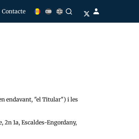
Menú
Contacte
Buscar
de
cuenta
de
usuario
n endavant, "el Titular") i les
re, 2n 1a, Escaldes-Engordany,