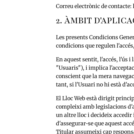
Correu electrònic de contacte
2. ÀMBIT D'APLIC
Les presents Condicions Genera
condicions que regulen l'accés,
En aquest sentit, l'accés, l'ús 
"Usuaris"), i implica l'accepta
conscient que la mera navegaci
tant, si l'Usuari no hi està d'a
El Lloc Web està dirigit princ
compleixi amb legislacions d'alt
un altre lloc i decideix accedir
d'assegurar-se que aquest accés
Titular assumeixi cap responsa