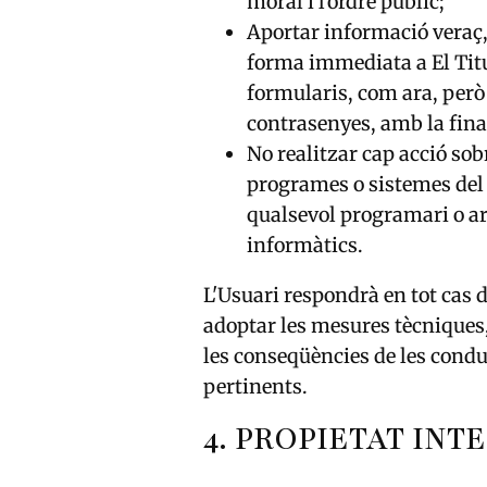
moral i l'ordre públic;
Aportar informació veraç, a
forma immediata a El Titu
formularis, com ara, però 
contrasenyes, amb la final
No realitzar cap acció sob
programes o sistemes del L
qualsevol programari o ar
informàtics.
L'Usuari respondrà en tot cas de
adoptar les mesures tècniques, 
les conseqüències de les conduc
pertinents.
4. PROPIETAT INT