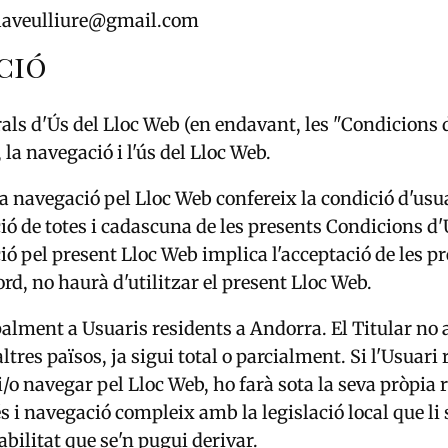
: laveulliure@gmail.com
ACIÓ
ls d'Ús del Lloc Web (en endavant, les "Condicions d
 la navegació i l'ús del Lloc Web.
i la navegació pel Lloc Web confereix la condició d'usu
ció de totes i cadascuna de les presents Condicions d
ó pel present Lloc Web implica l'acceptació de les pr
cord, no haurà d'utilitzar el present Lloc Web.
ipalment a Usuaris residents a Andorra. El Titular no
res països, ja sigui total o parcialment. Si l'Usuari r
 i/o navegar pel Lloc Web, ho farà sota la seva pròpia 
 i navegació compleix amb la legislació local que li 
bilitat que se'n pugui derivar.