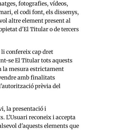
matges, fotografies, vídeos,
mari, el codi font, els dissenys,
evol altre element present al
pietat d'El Titular o de tercers
 li confereix cap dret
ant-se El Titular tots aquests
en la mesura estrictament
evendre amb finalitats
autorització prèvia del
i, la presentació i
s. L'Usuari reconeix i accepta
alsevol d'aquests elements que