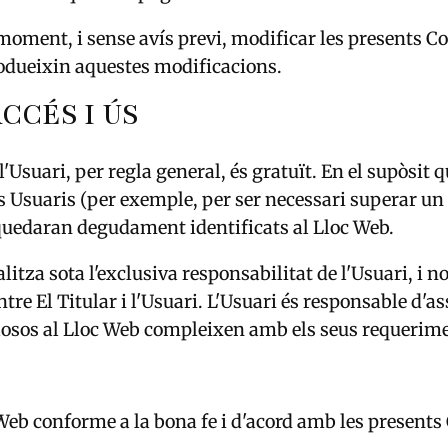
 moment, i sense avís previ, modificar les presents Co
odueixin aquestes modificacions.
CCÉS I ÚS
l'Usuari, per regla general, és gratuït. En el supòsit 
 Usuaris (per exemple, per ser necessari superar un p
uedaran degudament identificats al Lloc Web.
alitza sota l'exclusiva responsabilitat de l'Usuari, i 
ntre El Titular i l'Usuari. L'Usuari és responsable d'a
losos al Lloc Web compleixen amb els seus requerime
 Web conforme a la bona fe i d'acord amb les presents 