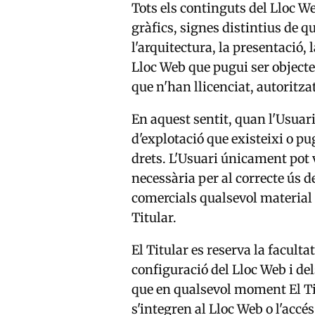
Tots els continguts del Lloc We
gràfics, signes distintius de qu
l'arquitectura, la presentació, 
Lloc Web que pugui ser objecte d
que n'han llicenciat, autoritza
En aquest sentit, quan l'Usuari
d'explotació que existeixi o pug
drets. L'Usuari únicament pot 
necessària per al correcte ús d
comercials qualsevol material 
Titular.
El Titular es reserva la facult
configuració del Lloc Web i del
que en qualsevol moment El Tit
s'integren al Lloc Web o l'accé