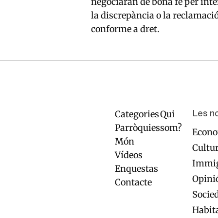
negociaran de bona fe per inte
la discrepància o la reclamació
conforme a dret.
Categories
Qui
Navegación
Pie
Les n
principal
de
Parròquies
som?
Econ
página
Món
Cultu
Vídeos
Immig
Enquestas
Opini
Contacte
Socie
Habit