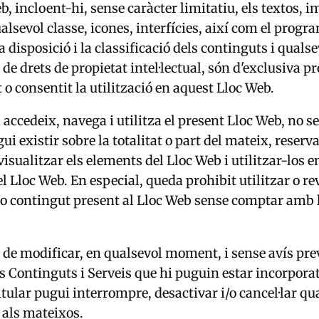
b, incloent-hi, sense caràcter limitatiu, els textos, i
alsevol classe, icones, interfícies, així com el progra
la disposició i la classificació dels continguts i quals
e drets de propietat intel·lectual, són d'exclusiva pro
t o consentit la utilització en aquest Lloc Web.
 accedeix, navega i utilitza el present Lloc Web, no se
ui existir sobre la totalitat o part del mateix, reserv
visualitzar els elements del Lloc Web i utilitzar-los 
el Lloc Web. En especial, queda prohibit utilitzar o r
o contingut present al Lloc Web sense comptar amb l'
at de modificar, en qualsevol moment, i sense avís prev
s Continguts i Serveis que hi puguin estar incorporat
ular pugui interrompre, desactivar i/o cancel·lar qu
s als mateixos.