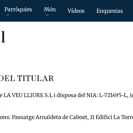
Parròquies
Món
Vídeos
Enquestas
l
 DEL TITULAR
de LA VEU LLIURE S.L i disposa del NIA: L-721495-L, (e
:
ions: Passatge Arnaldeta de Caboet, 11 Edifici La Tor