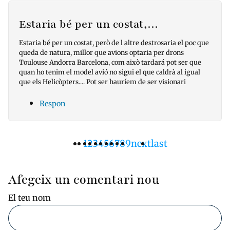
Estaria bé per un costat,…
Estaria bé per un costat, però de l altre destrosaria el poc que
queda de natura, millor que avions optaria per drons
Toulouse Andorra Barcelona, com això tardará pot ser que
quan ho tenim el model avió no sigui el que caldrà al igual
que els Helicòpters.... Pot ser hauríem de ser visionari
Respon
Pàgina
1
Pàgina
2
Pàgina
3
Pàgina
4
Pàgina
5
Pàgina
6
Pàgina
7
Pàgina
8
Pàgina
9
Pàgina
next
Última
last
Paginació
actual
següent
pàgina
Afegeix un comentari nou
El teu nom