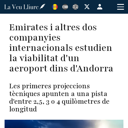
Vés
Menú
al
de
contingut
cuenta
Emirates i altres dos
de
companyies
usuario
internacionals estudien
la viabilitat d'un
aeroport dins d'Andorra
Les primeres projeccions
tècniques apunten a una pista
d'entre 2,5, 3 o 4 quilòmetres de
longitud