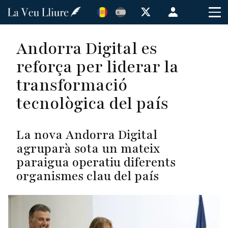
Vés
Menú
al
de
contingut
cuenta
Andorra Digital es
de
reforça per liderar la
usuario
transformació
tecnològica del país
La nova Andorra Digital
agruparà sota un mateix
paraigua operatiu diferents
organismes clau del país