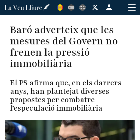
Vés
Menú
al
de
contingut
cuenta
Baró adverteix que les
de
mesures del Govern no
usuario
frenen la pressió
immobiliària
El PS afirma que, en els darrers
anys, han plantejat diverses
propostes per combatre
l’especulació immobiliària