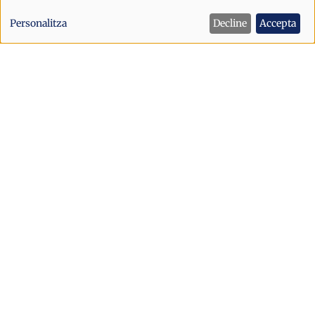
de
Personalitza
Decline
Accepta
dades
personals
i
cookies
Política
Sant Julià afronta la festa major amb
un dispositiu de seguretat reforçat
després dels incidents d’Escaldes
Sant Julià