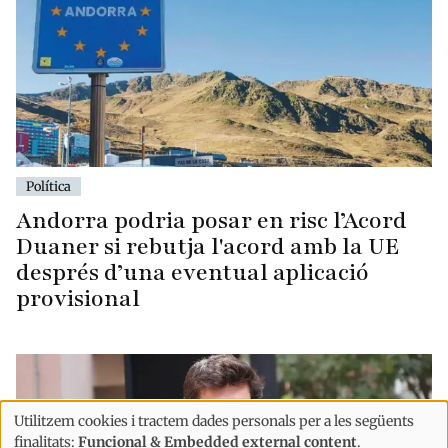
Política
Andorra podria posar en risc l’Acord
Duaner si rebutja l'acord amb la UE
després d’una eventual aplicació
provisional
Utilitzem cookies i tractem dades personals per a les següents
Ús
finalitats:
Funcional & Embedded external content
.