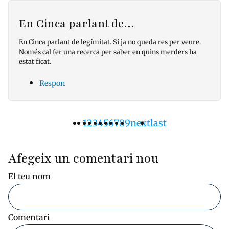
En Cinca parlant de…
En Cinca parlant de legímitat. Si ja no queda res per veure.
Només cal fer una recerca per saber en quins merders ha
estat ficat.
Respon
Pàgina
1
Pàgina
2
Pàgina
3
Pàgina
4
Pàgina
5
Pàgina
6
Pàgina
7
Pàgina
8
Pàgina
9
Pàgina
next
Última
last
Paginació
actual
següent
pàgina
Afegeix un comentari nou
El teu nom
Comentari