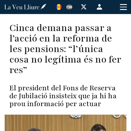
Vés
Menú
al
de
contingut
cuenta
Cinca demana passar a
de
l’acció en la reforma de
usuario
les pensions: “l’única
cosa no legítima és no fer
res”
El president del Fons de Reserva
de Jubilació insisteix que ja hi ha
prou informació per actuar