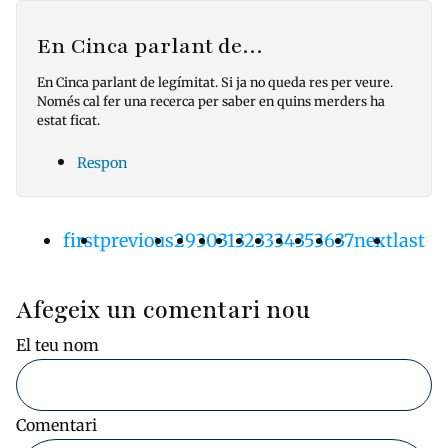
En Cinca parlant de…
En Cinca parlant de legímitat. Si ja no queda res per veure.
Només cal fer una recerca per saber en quins merders ha
estat ficat.
Respon
Primera
first
Pàgina
previous
Pàgina
29
Pàgina
30
Pàgina
31
Pàgina
32
Pàgina
33
Pàgina
34
Pàgina
35
Pàgina
36
Pàgina
37
Pàgina
next
Últim
last
Paginació
pàgina
anterior
actual
següent
pàgin
Afegeix un comentari nou
El teu nom
Comentari