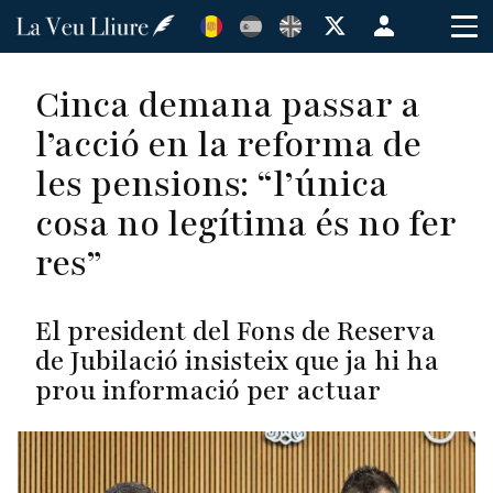
Vés
Menú
al
de
contingut
cuenta
Cinca demana passar a
de
l’acció en la reforma de
usuario
les pensions: “l’única
cosa no legítima és no fer
res”
El president del Fons de Reserva
de Jubilació insisteix que ja hi ha
prou informació per actuar