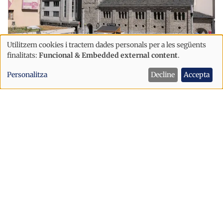
Utilitzem cookies i tractem dades personals per a les següents
Ús
finalitats:
Funcional & Embedded external content
.
Societat
de
L'aigua posa límit al creixement
Personalitza
Decline
Accepta
dades
d'Escaldes: CAPESA fixa el sostre en
personals
22.000 habitants
i
cookies