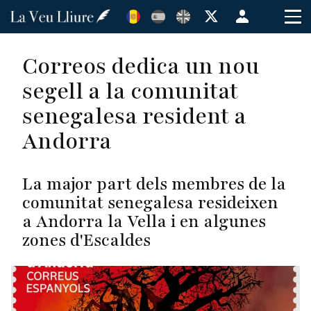
Vés
Menú
al
de
contingut
cuenta
Correos dedica un nou
de
segell a la comunitat
usuario
senegalesa resident a
Andorra
La major part dels membres de la
comunitat senegalesa resideixen
a Andorra la Vella i en algunes
zones d'Escaldes