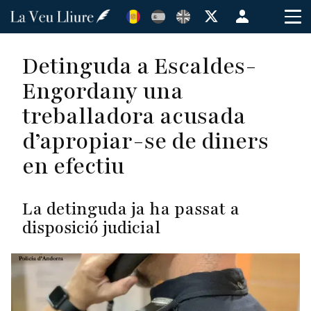
Vés
Menú
al
de
contingut
cuenta
Detinguda a Escaldes-
de
Engordany una
usuario
treballadora acusada
d’apropiar-se de diners
en efectiu
La detinguda ja ha passat a
disposició judicial