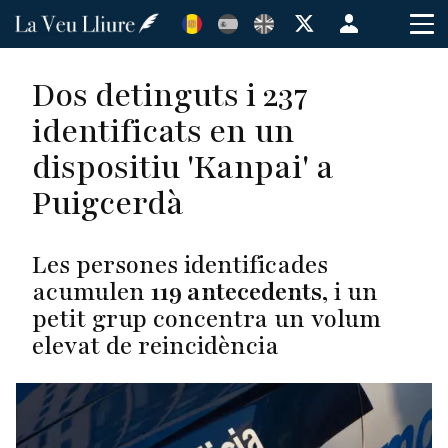
Vés
Menú
al
de
contingut
cuenta
Dos detinguts i 237
de
identificats en un
usuario
dispositiu 'Kanpai' a
Puigcerdà
Les persones identificades
acumulen
119 antecedents
, i un
petit grup concentra un volum
elevat de reincidència