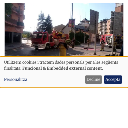
Utilitzem cookies i tractem dades personals per a les següents
Ús
finalitats:
Funcional & Embedded external content
.
de
Pirineus
Personalitza
Decline
Accepta
dades
Un incendi en un restaurant obliga a
personals
desallotjar un edifici a la Seu d'Urgell
i
cookies