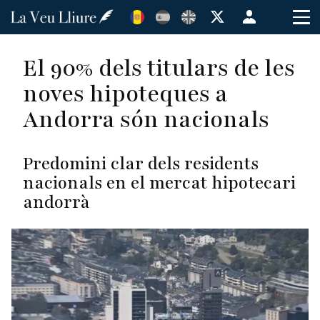
Vés
Menú
al
de
contingut
cuenta
El 90% dels titulars de les
de
noves hipoteques a
usuario
Andorra són nacionals
Predomini clar dels residents
nacionals en el mercat hipotecari
andorrà