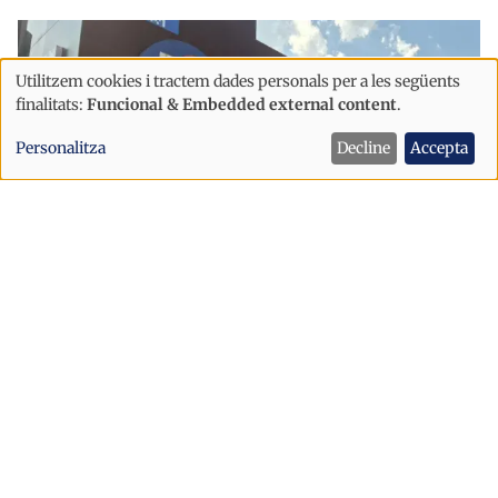
Utilitzem cookies i tractem dades personals per a les següents
Ús
finalitats:
Funcional & Embedded external content
.
de
Personalitza
Decline
Accepta
dades
personals
i
cookies
Economia
L'Híper Andorra es trasllada al centre
comercial Eo!