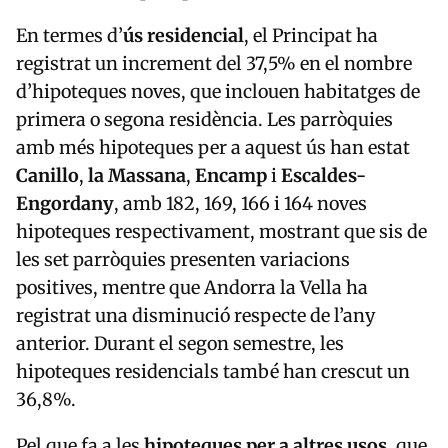
En termes d’
ús residencial
, el Principat ha
registrat un increment del 37,5% en el nombre
d’hipoteques noves, que inclouen habitatges de
primera o segona residència. Les parròquies
amb més hipoteques per a aquest ús han estat
Canillo
,
la Massana
,
Encamp
i
Escaldes-
Engordany
, amb 182, 169, 166 i 164 noves
hipoteques respectivament, mostrant que sis de
les set parròquies presenten variacions
positives, mentre que Andorra la Vella ha
registrat una disminució respecte de l’any
anterior. Durant el segon semestre, les
hipoteques residencials també han crescut un
36,8%.
Pel que fa a les
hipoteques per a altres usos
, que