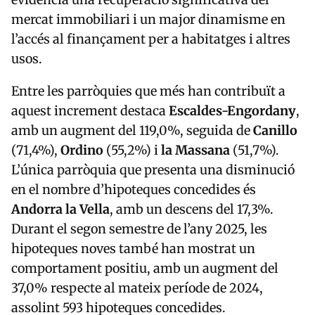
mercat immobiliari i un major dinamisme en
l’accés al finançament per a habitatges i altres
usos.
Entre les parròquies que més han contribuït a
aquest increment destaca
Escaldes-Engordany
,
amb un augment del 119,0%, seguida de
Canillo
(71,4%),
Ordino
(55,2%) i
la Massana
(51,7%).
L’única parròquia que presenta una disminució
en el nombre d’hipoteques concedides és
Andorra la Vella
, amb un descens del 17,3%.
Durant el segon semestre de l’any 2025, les
hipoteques noves també han mostrat un
comportament positiu, amb un augment del
37,0% respecte al mateix període de 2024,
assolint 593 hipoteques concedides.