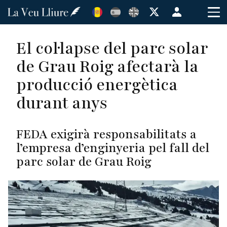
Vés
Menú
al
de
contingut
cuenta
El col·lapse del parc solar
de
de Grau Roig afectarà la
usuario
producció energètica
durant anys
FEDA exigirà responsabilitats a
l’empresa d’enginyeria pel fall del
parc solar de Grau Roig