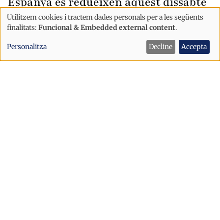
Espanya es redueixen aquest dissabte
Utilitzem cookies i tractem dades personals per a les següents
Ús
finalitats:
Funcional & Embedded external content
.
de
Personalitza
Decline
Accepta
dades
personals
i
cookies
Economia
L'Híper Andorra obre avui les portes a
l'Eo!