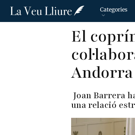
Categories
Vés
El coprí
al
contingut
col·labo
Andorra i
Joan Barrera ha
una relació est