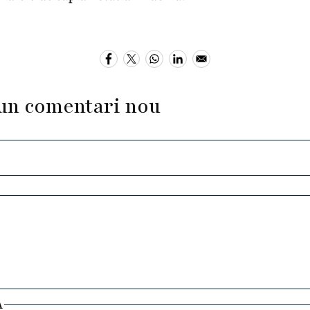
un comentari nou
A