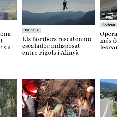
Societat
Pirineus
zona
Operac
Els Bombers rescaten un
et
més de
escalador indisposat
rs a
les ca
entre Fígols i Alinyà