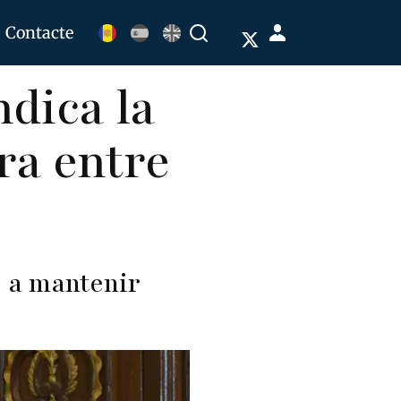
Menú
Contacte
Buscar
de
ndica la
cuenta
de
ra entre
usuario
e a mantenir