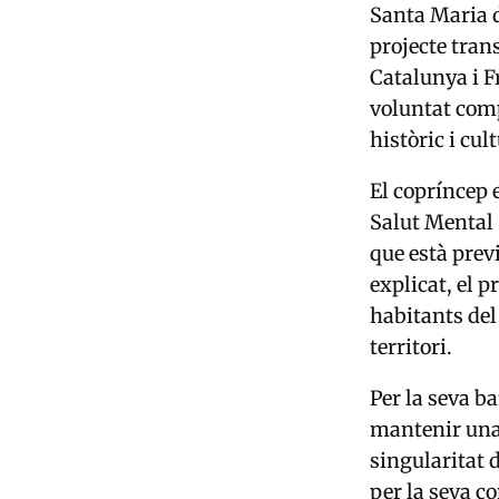
Santa Maria 
projecte tran
Catalunya i F
voluntat comp
històric i cul
El copríncep 
Salut Mental S
que està prev
explicat, el p
habitants del
territori.
Per la seva ba
mantenir una 
singularitat 
per la seva c