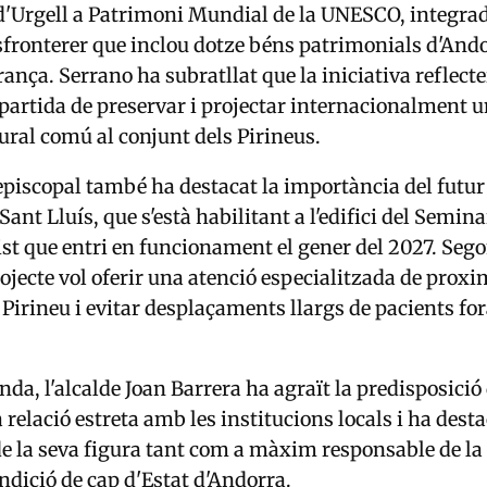
d'Urgell a Patrimoni Mundial de la UNESCO, integra
sfronterer que inclou dotze béns patrimonials d'Ando
rança. Serrano ha subratllat que la iniciativa reflect
artida de preservar i projectar internacionalment u
tural comú al conjunt dels Pirineus.
episcopal també ha destacat la importància del futur
ant Lluís, que s'està habilitant a l'edifici del Semina
ist que entri en funcionament el gener del 2027. Seg
rojecte vol oferir una atenció especialitzada de proxi
 Pirineu i evitar desplaçaments llargs de pacients for
nda, l'alcalde Joan Barrera ha agraït la predisposició
relació estreta amb les institucions locals i ha desta
de la seva figura tant com a màxim responsable de la
ondició de cap d'Estat d'Andorra.