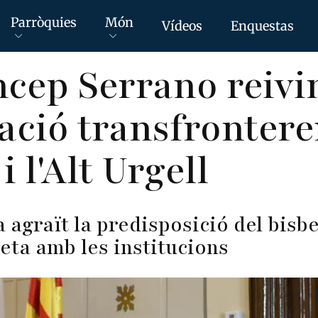
Parròquies
Món
Vídeos
Enquestas
ncep Serrano reivi
ració transfrontere
 l'Alt Urgell
 agraït la predisposició del bisb
reta amb les institucions