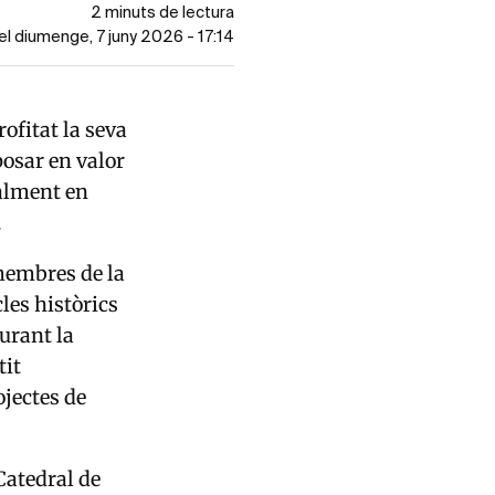
2 minuts de lectura
el diumenge, 7 juny 2026 - 17:14
ofitat la seva
posar en valor
ialment en
.
 membres de la
les històrics
Durant la
tit
ojectes de
Catedral de