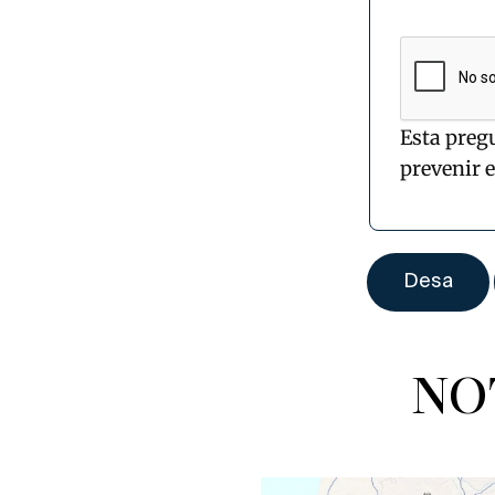
Esta preg
prevenir 
NO