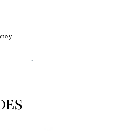
ano y
DES