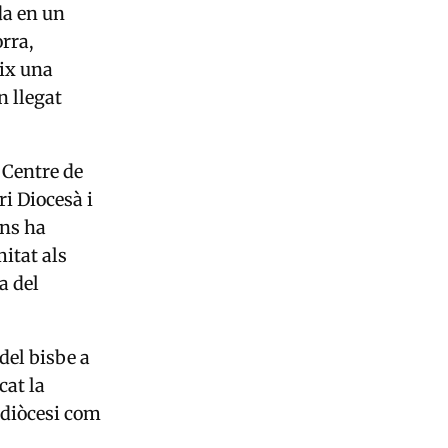
da en un
rra,
eix una
n llegat
 Centre de
ri Diocesà i
ons ha
mitat als
a del
 del bisbe a
cat la
 diòcesi com