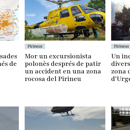
Pirineus
Pirineus
ssades
Mor un excursionista
Un in
més de
polonès després de patir
diver
un accident en una zona
zona d
rocosa del Pirineu
d'Urg