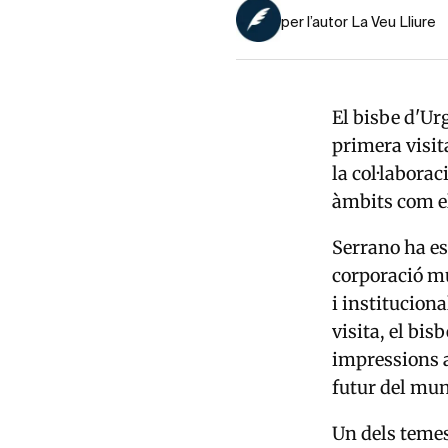
per l’autor La Veu Lliure
El bisbe d'Urg
primera visit
la col·laborac
àmbits com el
Serrano ha est
corporació mu
i instituciona
visita, el bis
impressions a
futur del mun
Un dels temes