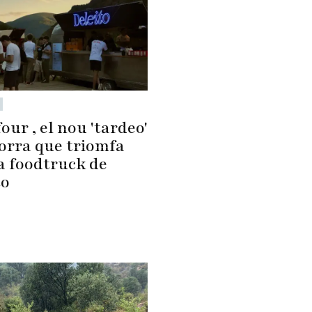
our , el nou 'tardeo'
orra que triomfa
a foodtruck de
to