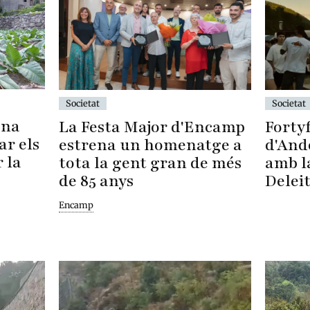
Societat
Societat
una
Fortyf
La Festa Major d'Encamp
ar els
d'And
estrena un homenatge a
 la
amb l
tota la gent gran de més
Delei
de 85 anys
Encamp