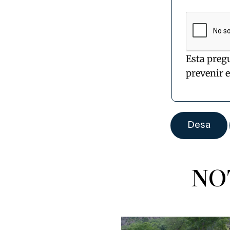
Esta preg
prevenir 
NO