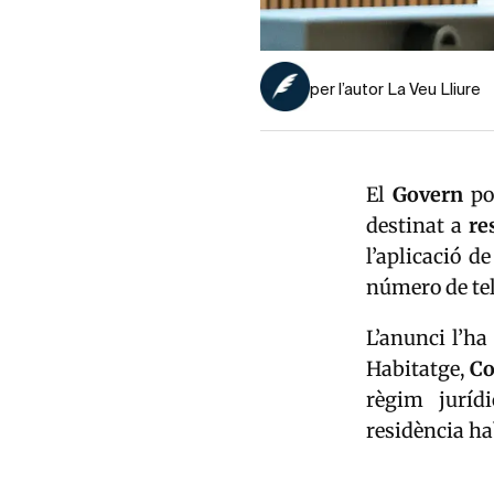
per l’autor La Veu Lliure
El
Govern
po
destinat a
re
l’aplicació d
número de telè
L’anunci l’ha
Habitatge,
Co
règim juríd
residència ha