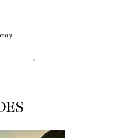
ano y
DES