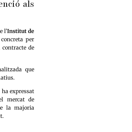
tenció als
 l’
Institut de
 concreta per
 contracte de
nalitzada que
latius.
s ha expressat
del mercat de
de la majoria
t.