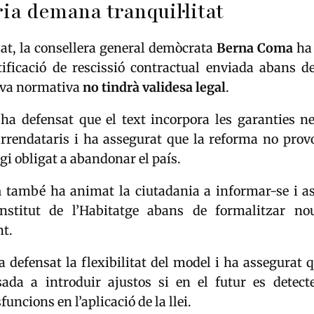
ia demana tranquil·litat
at, la consellera general demòcrata
Berna Coma
ha 
tificació de rescissió contractual enviada abans de
nova normativa
no tindrà validesa legal
.
 ha defensat que el text incorpora les garanties ne
 arrendataris i ha assegurat que la reforma no prov
egi obligat a abandonar el país.
a
també ha animat la ciutadania a informar-se i as
Institut de l’Habitatge abans de formalitzar no
nt.
 defensat la flexibilitat del model i ha assegurat 
sada a introduir ajustos si en el futur es detect
sfuncions en l’aplicació de la llei.