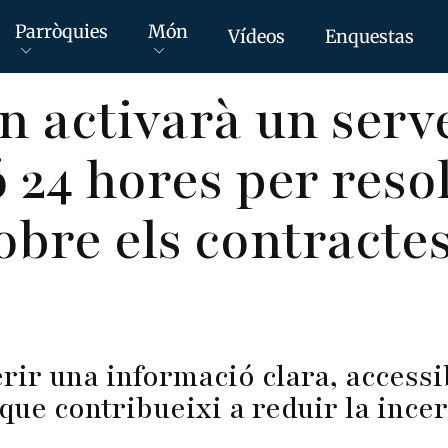
Parròquies
Món
Vídeos
Enquestas
n activarà un serv
ó 24 hores per reso
obre els contracte
erir una informació clara, accessi
que contribueixi a reduir la ince