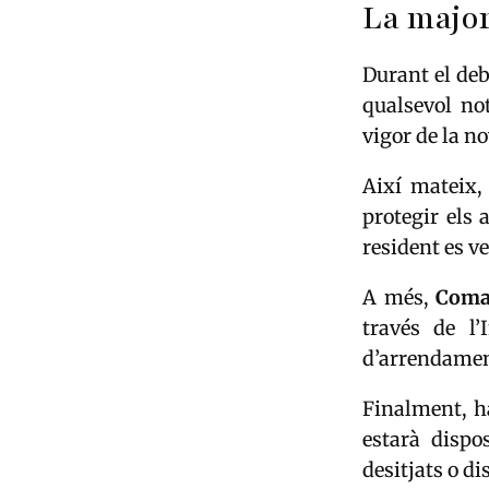
La major
Durant el deb
qualsevol no
vigor de la 
Així mateix,
protegir els
resident es v
A més,
Com
través de l’
d’arrendame
Finalment, ha
estarà dispo
desitjats o di