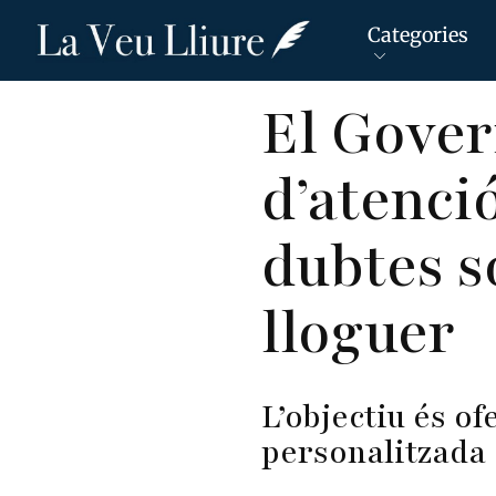
Categories
Vés
El Gover
al
contingut
d’atenci
dubtes s
lloguer
L’objectiu és of
personalitzada 