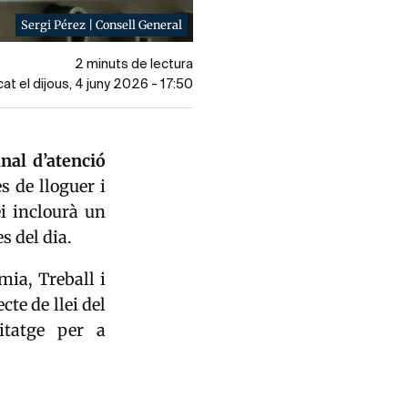
Sergi Pérez | Consell General
2 minuts de lectura
cat el dijous, 4 juny 2026 - 17:50
nal d’atenció
s de lloguer i
ei inclourà un
s del dia.
mia, Treball i
cte de llei del
itatge per a