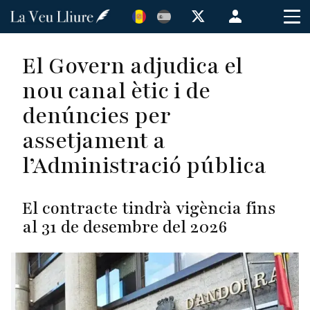
Vés
Menú
al
de
contingut
cuenta
El Govern adjudica el
de
nou canal ètic i de
usuario
denúncies per
assetjament a
l’Administració pública
El contracte tindrà vigència fins
al 31 de desembre del 2026