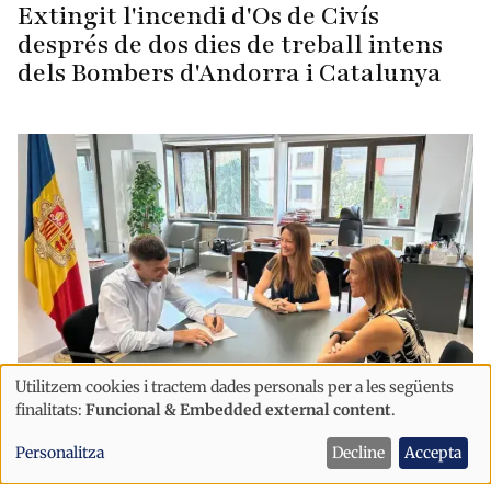
Extingit l'incendi d'Os de Civís
després de dos dies de treball intens
dels Bombers d'Andorra i Catalunya
Utilitzem cookies i tractem dades personals per a les següents
Ús
finalitats:
Funcional & Embedded external content
.
Sanitat
Societat
de
El Col·legi Oficial de Fisioterapeutes
Personalitza
Decline
Accepta
dades
s'incorpora al Pacte nacional per