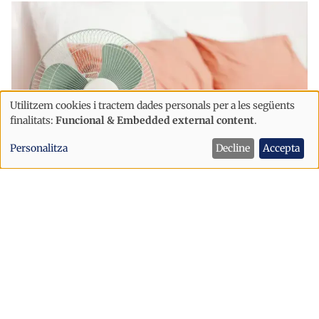
Utilitzem cookies i tractem dades personals per a les següents
Ús
finalitats:
Funcional & Embedded external content
.
de
Personalitza
Decline
Accepta
dades
personals
Societat
i
Dormir malament per la calor pot
cookies
perjudicar la memòria, l'atenció i la
presa de decisions