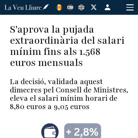
Vés
Menú
al
de
contingut
cuenta
S'aprova la pujada
de
extraordinària del salari
usuario
mínim fins als 1.568
euros mensuals
La decisió, validada aquest
dimecres pel Consell de Ministres,
eleva el salari mínim horari de
8,80 euros a 9,05 euros