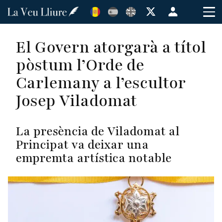
Vés
Menú
al
de
contingut
cuenta
El Govern atorgarà a títol
de
pòstum l’Orde de
usuario
Carlemany a l’escultor
Josep Viladomat
La presència de Viladomat al
Principat va deixar una
empremta artística notable