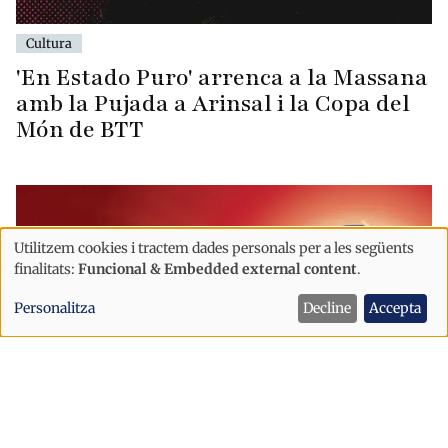
Cultura
'En Estado Puro' arrenca a la Massana
amb la Pujada a Arinsal i la Copa del
Món de BTT
Utilitzem cookies i tractem dades personals per a les següents
Ús
finalitats:
Funcional & Embedded external content
.
de
Personalitza
Decline
Accepta
dades
personals
i
cookies
Economia
Cultura