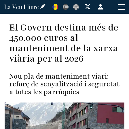
Vés
Menú
al
de
contingut
cuenta
El Govern destina més de
de
450.000 euros al
usuario
manteniment de la xarxa
viària per al 2026
Nou pla de manteniment viari:
reforç de senyalització i seguretat
a totes les parròquies