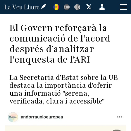
Vés
Menú
al
de
contingut
cuenta
El Govern reforçarà la
de
comunicació de l’acord
usuario
després d’analitzar
l’enquesta de l’ARI
La Secretaria d’Estat sobre la UE
destaca la importància d’oferir
una informació "serena,
verificada, clara i accessible"