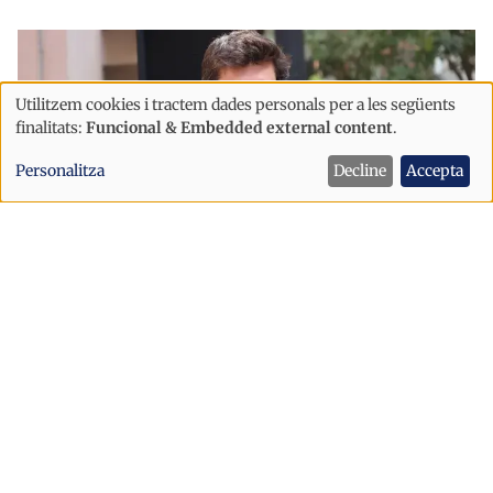
Utilitzem cookies i tractem dades personals per a les següents
Ús
finalitats:
Funcional & Embedded external content
.
de
Personalitza
Decline
Accepta
dades
personals
i
cookies
Política
Sant Julià afronta la festa major amb
un dispositiu de seguretat reforçat
després dels incidents d’Escaldes
Sant Julià