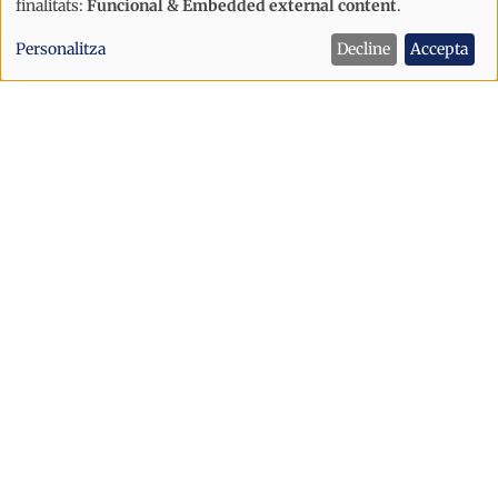
Ús
finalitats:
Funcional & Embedded external content
.
de
Personalitza
Decline
Accepta
dades
personals
i
cookies
Política
Sant Julià afronta la festa major amb
un dispositiu de seguretat reforçat
després dels incidents d’Escaldes
Sant Julià