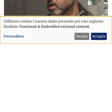
Utilitzem cookies i tractem dades personals per a les següents
Ús
finalitats:
Funcional & Embedded external content
.
de
Societat
Personalitza
Decline
Accepta
dades
El sindicat dels treballadors del Comú
personals
de la Massana s'integra a la USdA
i
cookies