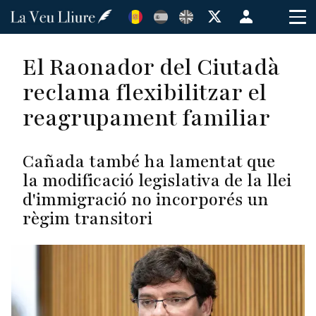
Vés
Menú
al
de
contingut
cuenta
El Raonador del Ciutadà
de
reclama flexibilitzar el
usuario
reagrupament familiar
Cañada també ha lamentat que
la modificació legislativa de la llei
d'immigració no incorporés un
règim transitori