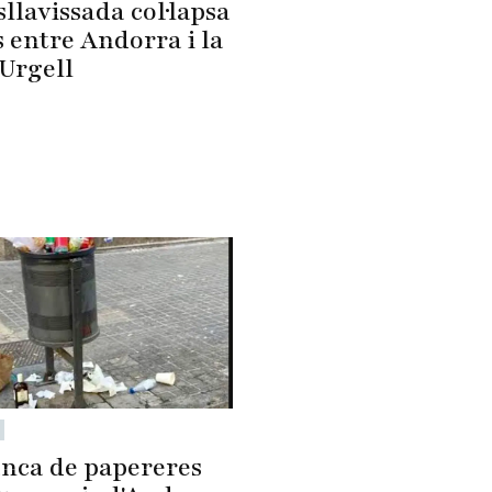
llavissada col·lapsa
s entre Andorra i la
'Urgell
nca de papereres