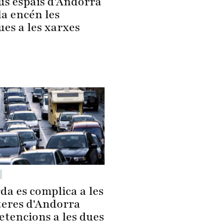
us espais d'Andorra
la encén les
ues a les xarxes
da es complica a les
teres d'Andorra
etencions a les dues