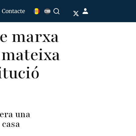
Menú
Contacte
Buscar
de
ue marxa
cuenta
de
a mateixa
usuario
itució
dera una
 casa