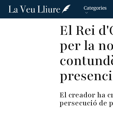
Categories
Vés
El Rei d
al
contingut
per la n
contundè
presenci
El creador ha c
persecució de p