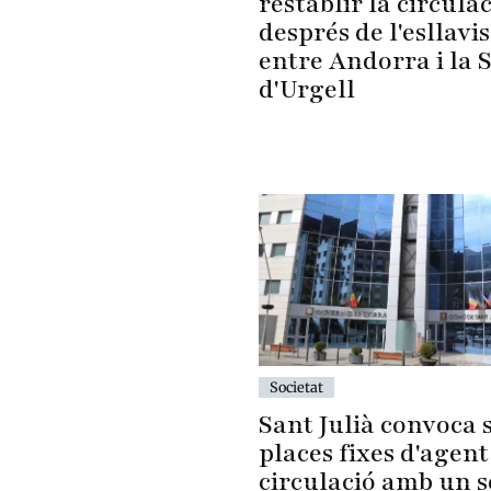
restablir la circula
després de l'esllavi
entre Andorra i la 
d'Urgell
Societat
Sant Julià convoca s
places fixes d'agent
circulació amb un 