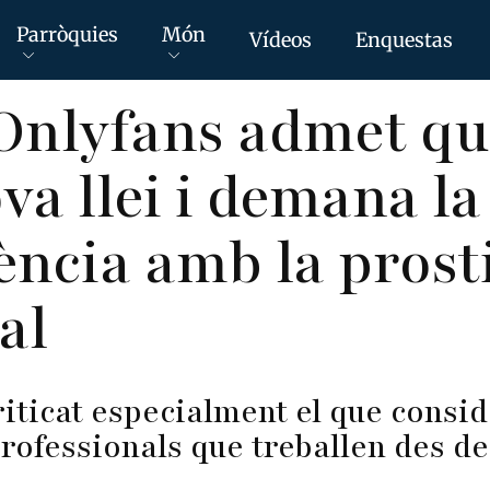
Parròquies
Món
Vídeos
Enquestas
'Onlyfans admet q
ova llei i demana l
ncia amb la prost
al
riticat especialment el que consi
rofessionals que treballen des de