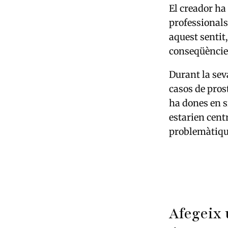
El creador ha
professionals
aquest sentit
conseqüències
Durant la sev
casos de pros
ha dones en si
estarien centr
problemàtique
Afegeix 