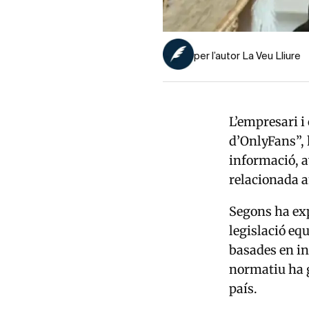
per l’autor La Veu Lliure
L’empresari i
d’OnlyFans”, 
informació, 
relacionada a
Segons ha exp
legislació eq
basades en in
normatiu ha g
país.