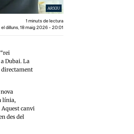
ARXIU
1 minuts de lectura
 el dilluns, 18 maig 2026 - 20:01
“rei
 a Dubai. La
tà directament
a nova
 línia,
. Aquest canvi
en des del