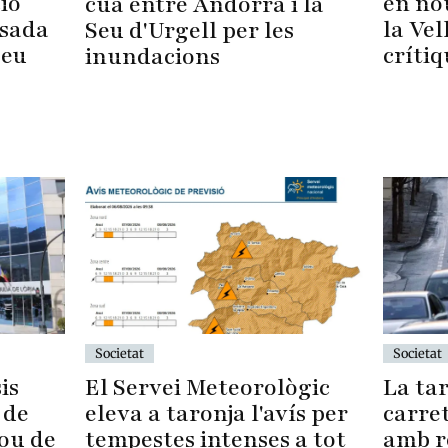
en no
ció
cua entre Andorra i la
la Vel
ssada
Seu d'Urgell per les
crítiq
Seu
inundacions
Societat
Societat
La tar
El Servei Meteorològic
is
carre
eleva a taronja l'avís per
 de
amb r
tempestes intenses a tot
sou de