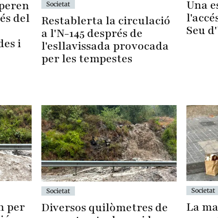
Una es
uperen
Societat
l'accé
és del
Restablerta la circulació
Seu d
a l'N-145 després de
des i
l'esllavissada provocada
per les tempestes
Societat
Societat
La ma
n per
Diversos quilòmetres de