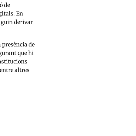
ó de
itals. En
uguin derivar
a presència de
gurant que hi
nstitucions
entre altres