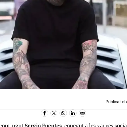
Publicat el
 contingut
Sergio Fuentes
, conegut a les xarxes socia