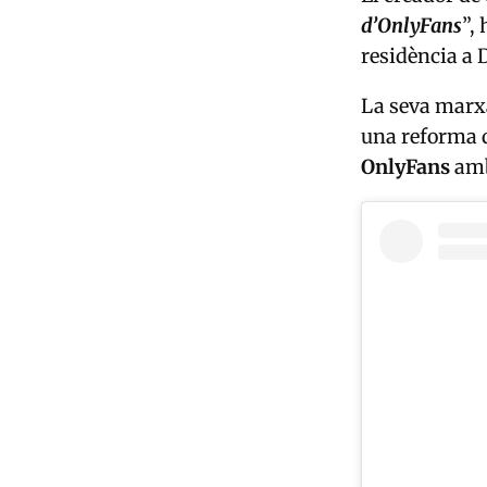
d’OnlyFans
”,
residència a 
La seva marx
una reforma 
OnlyFans
amb