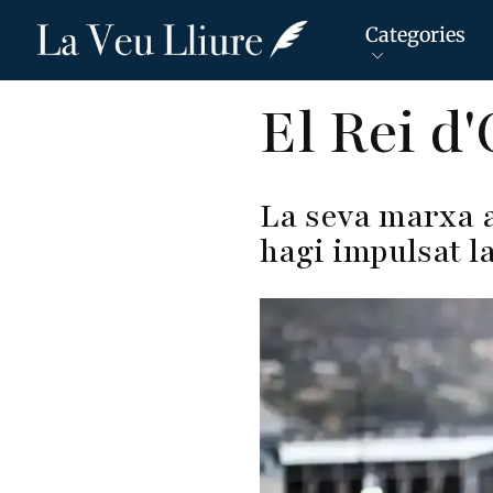
Categories
Vés
El Rei d
al
contingut
La seva marxa 
hagi impulsat la