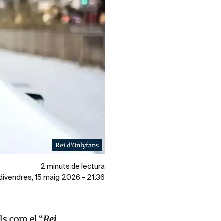
Rei d'Onlyfans
2 minuts de lectura
 divendres, 15 maig 2026 - 21:36
ls com el “
Rei