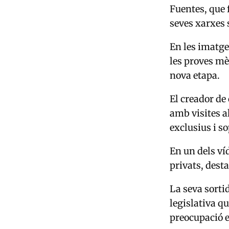
Fuentes, que f
seves xarxes 
En les imatge
les proves mè
nova etapa.
El creador de 
amb visites 
exclusius i s
En un dels ví
privats, dest
La seva sorti
legislativa q
preocupació e