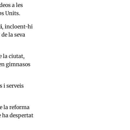
deos a les
bs Units.
i
, incloent-hi
de la seva
 la ciutat,
 en gimnasos
 i serveis
e la reforma
e ha despertat