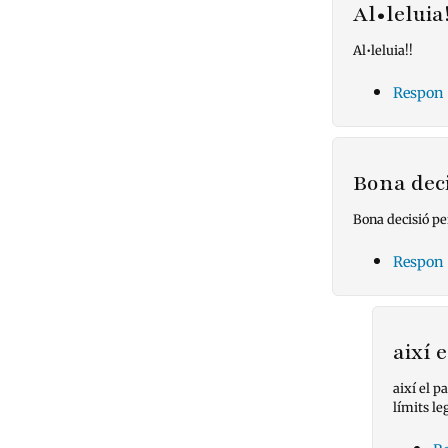
Al•leluia!
Al•leluia!!
Respon
Bona dec
Bona decisió pe
Respon
així 
així el p
límits le