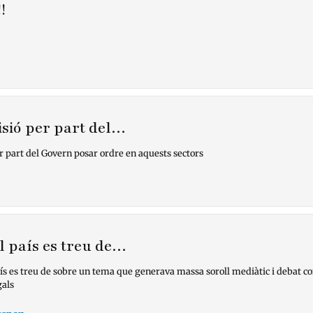
!
isió per part del…
r part del Govern posar ordre en aquests sectors
el país es treu de…
aís es treu de sobre un tema que generava massa soroll mediàtic i debat c
gals