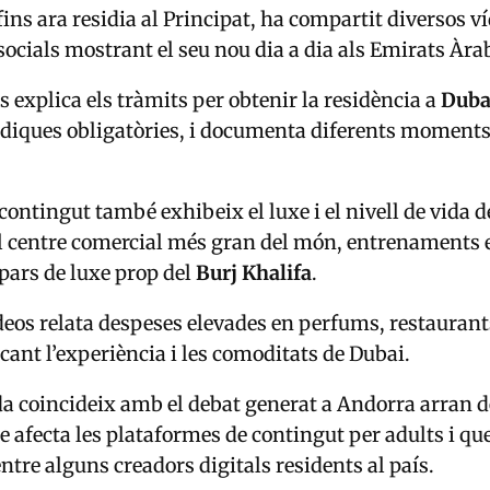
ins ara residia al Principat, ha compartit diversos ví
socials mostrant el seu nou dia a dia als Emirats Àra
s explica els tràmits per obtenir la residència a
Duba
diques obligatòries, i documenta diferents moments 
contingut també exhibeix el luxe i el nivell de vida de
al centre comercial més gran del món, entrenaments
opars de luxe prop del
Burj Khalifa
.
deos relata despeses elevades en perfums, restaurants
acant l’experiència i les comoditats de Dubai.
da coincideix amb el debat generat a Andorra arran d
ue afecta les plataformes de contingut per adults i qu
ntre alguns creadors digitals residents al país.