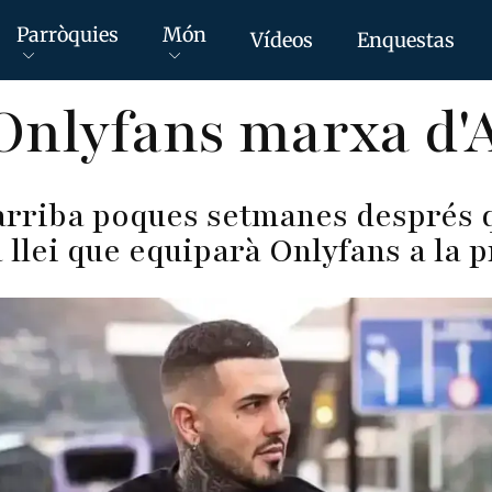
Parròquies
Món
Vídeos
Enquestas
'Onlyfans marxa d
arriba poques setmanes després 
 llei que equiparà Onlyfans a la p