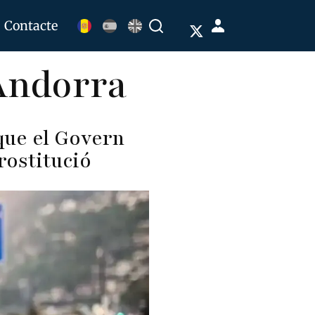
Menú
Contacte
Buscar
de
'Andorra
cuenta
de
usuario
que el Govern
rostitució