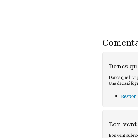
Comenta
Doncs que
Doncs que li vag
Una decisió lògi
Respon
Bon vent
Bon vent subno