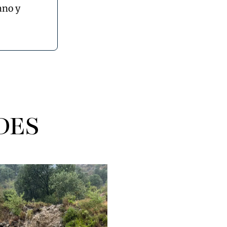
ano y
DES