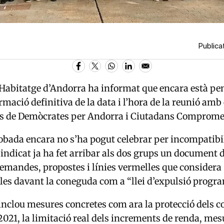
Publica
’Habitatge d’Andorra ha informat que encara està pe
rmació definitiva de la data i l’hora de la reunió amb
s de
Demòcrates per Andorra
i
Ciutadans Comprome
trobada encara no s’ha pogut celebrar per incompatibi
Sindicat ja ha fet arribar als dos grups un document d
mandes, propostes i línies vermelles que considera
es davant la coneguda com a “llei d’expulsió progr
nclou mesures concretes com ara la protecció dels c
 2021, la limitació real dels increments de renda, mes