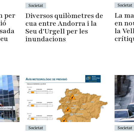
Societat
Societat
La ma
n per
Diversos quilòmetres de
en no
ció
cua entre Andorra i la
la Vel
ssada
Seu d'Urgell per les
crítiq
Seu
inundacions
Societat
Societat