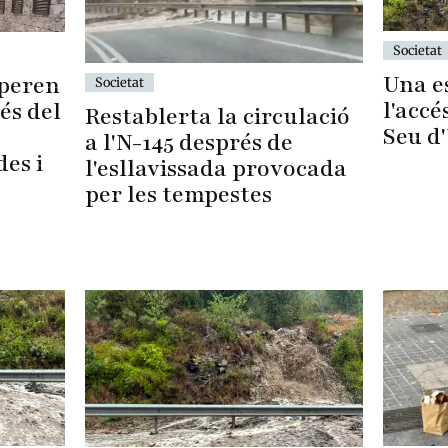
Societat
Una es
uperen
Societat
l'accé
és del
Restablerta la circulació
Seu d
a l'N-145 després de
des i
l'esllavissada provocada
per les tempestes