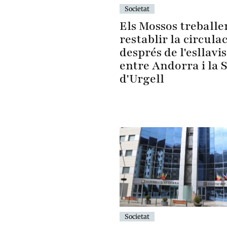
Societat
Els Mossos treballe
restablir la circula
després de l'esllavi
entre Andorra i la 
d'Urgell
Societat