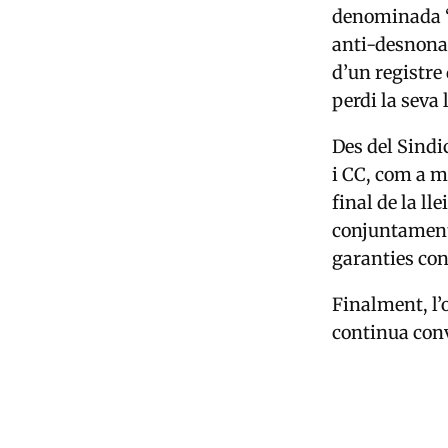
denominada “t
anti-desnonam
d’un registre
perdi la seva 
Des del Sindi
i CC, com a ma
final de la ll
conjuntament,
garanties con
Finalment, l’
continua con