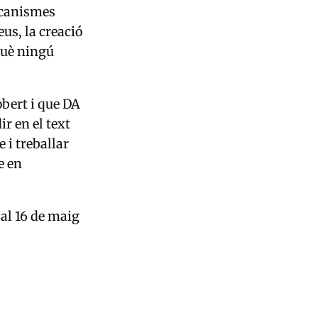
ecanismes
us, la creació
rquè ningú
obert i que DA
ir en el text
 i treballar
e en
 al 16 de maig