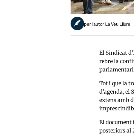
per l’autor La Veu Lliure
El Sindicat d
rebre la confi
parlamentari
Tot i que la 
d’agenda, el 
extens amb de
imprescindibl
El document i
posteriors al