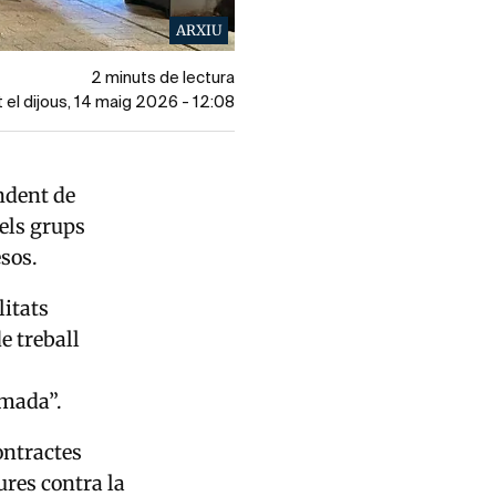
ARXIU
2 minuts de lectura
t el dijous, 14 maig 2026 - 12:08
ndent de
 els grups
sos
.
litats
e treball
amada”.
ontractes
ures contra la