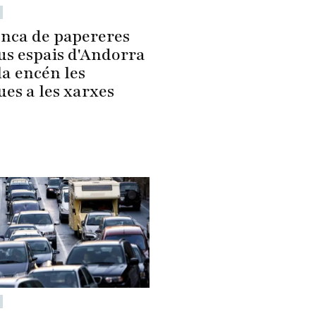
nca de papereres
us espais d'Andorra
la encén les
ues a les xarxes