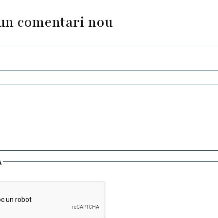
un comentari nou
A