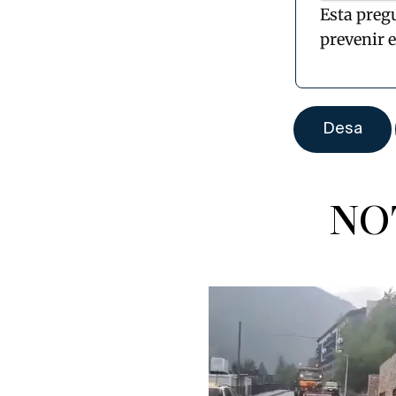
Esta preg
prevenir 
NO