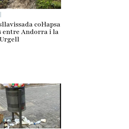
llavissada col·lapsa
s entre Andorra i la
'Urgell