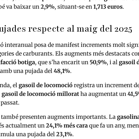
é va baixar un
2,9%
, situant-se en
1,713 euros
.
ujades respecte al maig del 2025
 interanual posa de manifest increments molt signi
egories de carburants. Els augments més destacats co
efacció botiga
, que s’ha encarit un
50,9%
, i al
gasoil 
, amb una pujada del
48,1%
.
anda, el
gasoil de locomoció
registra un increment d
l
gasoil de locomoció millorat
ha augmentat un
41,
 passat.
s també presenten augments importants. La
gasolin
és actualment un
24,1% més cara
que fa un any, ment
mula una pujada del
23,1%
.