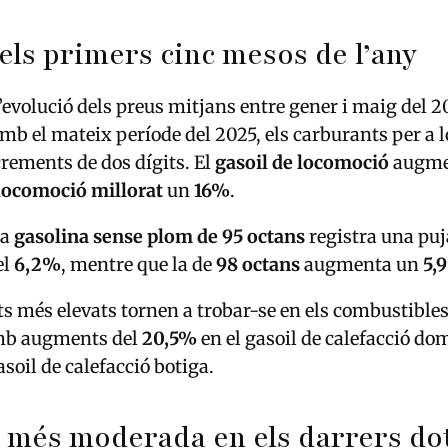
els primers cinc mesos de l’any
 l’evolució dels preus mitjans entre gener i maig del 
b el mateix període del 2025, els carburants per a 
rements de dos dígits. El
gasoil de locomoció
augme
 locomoció millorat
un
16%
.
la
gasolina sense plom de 95 octans
registra una pu
el
6,2%
, mentre que la de
98 octans
augmenta un
5,
s més elevats tornen a trobar-se en els combustibles
amb augments del
20,5%
en el gasoil de calefacció domi
asoil de calefacció botiga.
 més moderada en els darrers do