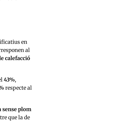
ficatius en
rresponen al
de calefacció
el
43%
,
5%
respecte al
a sense plom
re que la de