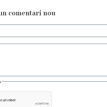
un comentari nou
A