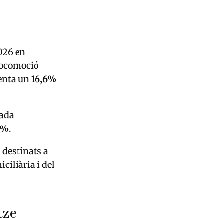
2026 en
locomoció
nta un
16,6%
jada
9%
.
 destinats a
ciliària i del
tze