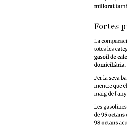
millorat
tamb
Fortes p
La comparació
totes les cat
gasoil de cal
domiciliària
Per la seva b
mentre que e
maig de l’any
Les gasoline
de 95 octans
98 octans
acu