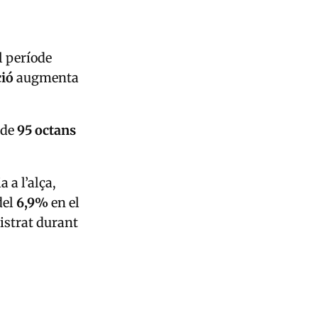
l període
ció
augmenta
 de
95 octans
 a l’alça,
del
6,9%
en el
gistrat durant