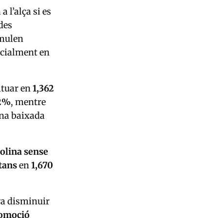
 l’alça si es
des
umulen
ecialment en
ituar en
1,362
2%
, mentre
na baixada
olina sense
tans
en
1,670
a disminuir
comoció