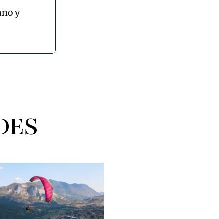
ano y
DES