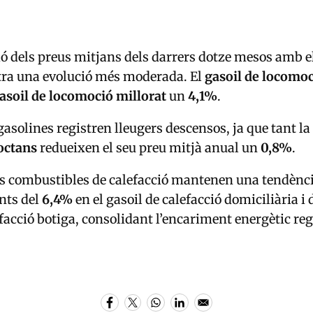
 dels preus mitjans dels darrers dotze mesos amb e
tra una evolució més moderada. El
gasoil de locomo
asoil de locomoció millorat
un
4,1%
.
gasolines registren lleugers descensos, ja que tant la
octans
redueixen el seu preu mitjà anual un
0,8%
.
s combustibles de calefacció mantenen una tendència
nts del
6,4%
en el gasoil de calefacció domiciliària i 
efacció botiga, consolidant l’encariment energètic re