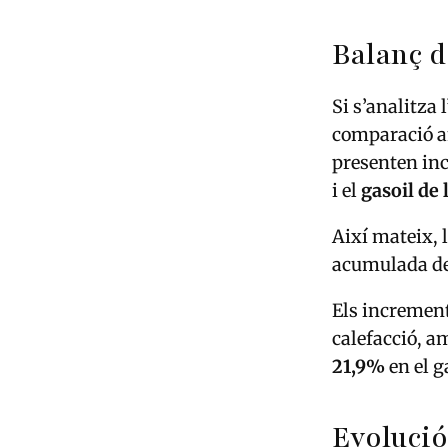
Balanç d
Si s’analitza
comparació am
presenten inc
i el
gasoil de
Així mateix, 
acumulada d
Els increment
calefacció, 
21,9%
en el g
Evolució