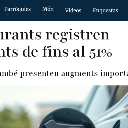
Parròquies
Món
Vídeos
Enquestas
urants registren
ts de fins al 51%
també presenten augments import