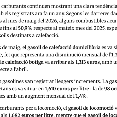
s carburants continuen mostrant una clara tendència a
els registrats ara fa un any. Segons les darreres da
s al mes de maig del 2026, alguns combustibles ac
 fins al
50,9%
respecte al mateix mes del 2025, esp
soils destinats a calefacció.
 de maig, el
gasoil de calefacció domiciliària
es va s
e
, fet que representa una disminució mensual de l’
1,
de calefacció botiga
va arribar als
1,313 euros
, amb u
cte a l’abril.
es gasolines van registrar lleugers increments. La
gas
ctans
es va situar en
1,610 euros per litre
i la de
98 oc
es amb un augment mensual de l’
1,4%
.
s carburants per a locomoció, el
gasoil de locomoció
v
s als
1,682 euros per litre
, mentre que el
gasoil de lo