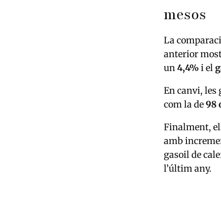
mesos
La comparació
anterior mos
un
4,4%
i el
g
En canvi, les 
com la de
98 
Finalment, el
amb increme
gasoil de cal
l’últim any.