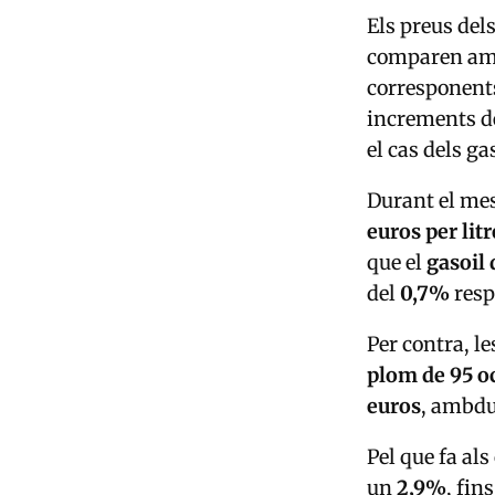
Els preus del
comparen amb 
corresponent
increments de
el cas dels ga
Durant el mes
euros per litr
que el
gasoil 
del
0,7%
respe
Per contra, l
plom de 95 o
euros
, ambdu
Pel que fa al
un
2,9%
, fin