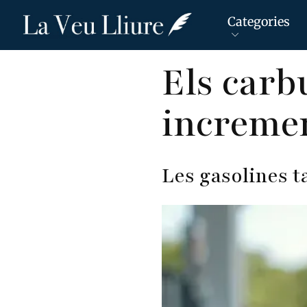
Categories
Vés
Els carb
al
contingut
incremen
Les gasolines 