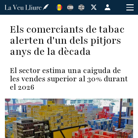
Vés
Menú
al
de
contingut
cuenta
Els comerciants de tabac
de
alerten d'un dels pitjors
usuario
anys de la dècada
El sector estima una caiguda de
les vendes superior al 30% durant
el 2026