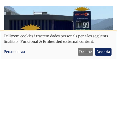
Utilitzem cookies i tractem dades personals per a les següents
Ús
finalitats:
Funcional & Embedded external content
.
de
Personalitza
Decline
Accepta
dades
personals
i
Economia
cookies
Les bonificacions als carburants a
Espanya es redueixen aquest dissabte