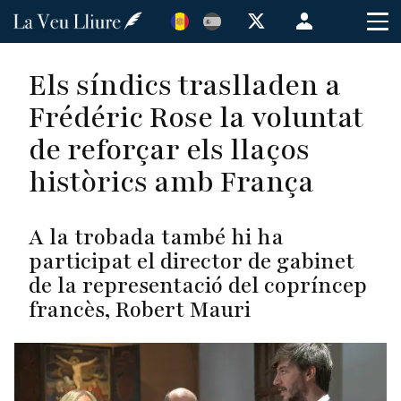
Vés
Menú
al
de
contingut
cuenta
Els síndics traslladen a
de
Frédéric Rose la voluntat
usuario
de reforçar els llaços
històrics amb França
A la trobada també hi ha
participat el director de gabinet
de la representació del copríncep
francès, Robert Mauri