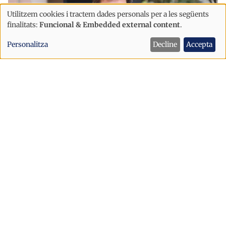
Utilitzem cookies i tractem dades personals per a les següents
Ús
finalitats:
Funcional & Embedded external content
.
de
Personalitza
Decline
Accepta
dades
personals
i
cookies
Política
Sant Julià afronta la festa major amb
un dispositiu de seguretat reforçat
després dels incidents d’Escaldes
Sant Julià