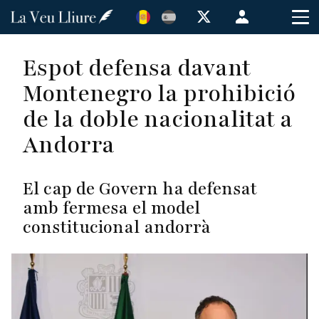
Vés
Menú
al
de
contingut
cuenta
Espot defensa davant
de
Montenegro la prohibició
usuario
de la doble nacionalitat a
Andorra
El cap de Govern ha defensat
amb fermesa el model
constitucional andorrà