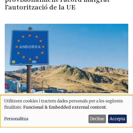
l’autorització de la UE
Política
Utilitzem cookies i tractem dades personals per a les següents
Ús
finalitats:
Funcional & Embedded external content
.
Andorra podria posar en risc l’Acord
de
Duaner si rebutja l'acord amb la UE
Personalitza
Decline
Accepta
dades
després d’una eventual aplicació
personals
provisional