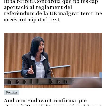
Riba retreu Concòrdia que no fes cap
aportació al reglament del
referèndum de la UE malgrat tenir-ne
accés anticipat al text
Política
Andorra Endavant reafirma que