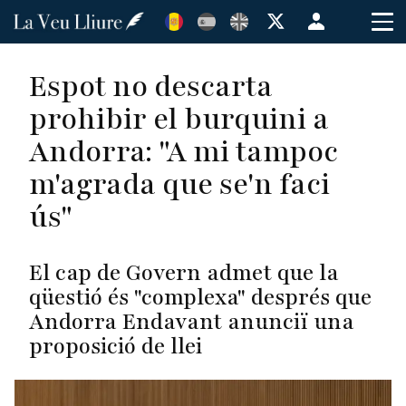
Vés
Menú
al
de
contingut
cuenta
Espot no descarta
de
prohibir el burquini a
usuario
Andorra: "A mi tampoc
m'agrada que se'n faci
ús"
El cap de Govern admet que la
qüestió és "complexa" després que
Andorra Endavant anunciï una
proposició de llei