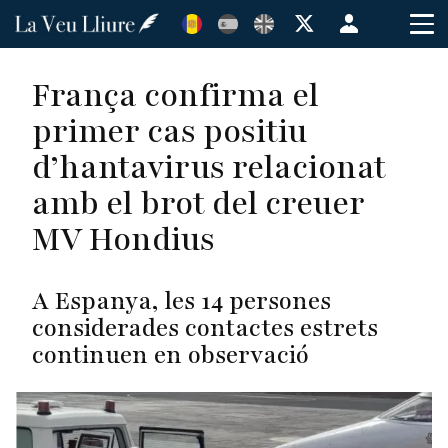
Vés
Menú
al
de
contingut
cuenta
França confirma el
de
primer cas positiu
usuario
d’hantavirus relacionat
amb el brot del creuer
MV Hondius
A Espanya, les 14 persones
considerades contactes estrets
continuen en observació