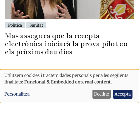
Política
Sanitat
Mas assegura que la recepta
electrònica iniciarà la prova pilot en
els pròxims deu dies
Utilitzem cookies i tractem dades personals per a les següents
Ús
finalitats:
Funcional & Embedded external content
.
de
Personalitza
Decline
Accepta
dades
personals
i
cookies