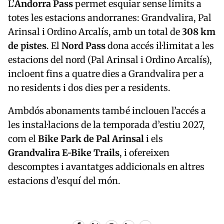
L’
Andorra Pass
permet esquiar sense límits a
totes les estacions andorranes: Grandvalira, Pal
Arinsal i Ordino Arcalís, amb un total de
308 km
de pistes
. El
Nord Pass
dona accés il·limitat a les
estacions del nord (Pal Arinsal i Ordino Arcalís),
incloent fins a quatre dies a Grandvalira per a
no residents i dos dies per a residents.
Ambdós abonaments també inclouen l’accés a
les instal·lacions de la temporada d’estiu 2027,
com el
Bike Park de Pal Arinsal
i els
Grandvalira E-Bike Trails
, i ofereixen
descomptes i avantatges addicionals en altres
estacions d’esquí del món.