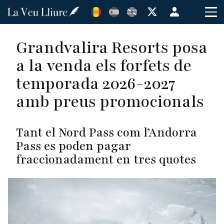
Vés
Menú
al
de
contingut
cuenta
Grandvalira Resorts posa
de
a la venda els forfets de
usuario
temporada 2026-2027
amb preus promocionals
Tant el Nord Pass com l’Andorra
Pass es poden pagar
fraccionadament en tres quotes