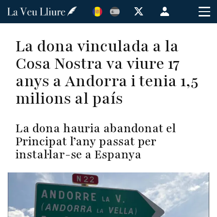
Vés
Menú
al
de
contingut
cuenta
La dona vinculada a la
de
Cosa Nostra va viure 17
usuario
anys a Andorra i tenia 1,5
milions al país
La dona hauria abandonat el
Principat l’any passat per
instal·lar-se a Espanya