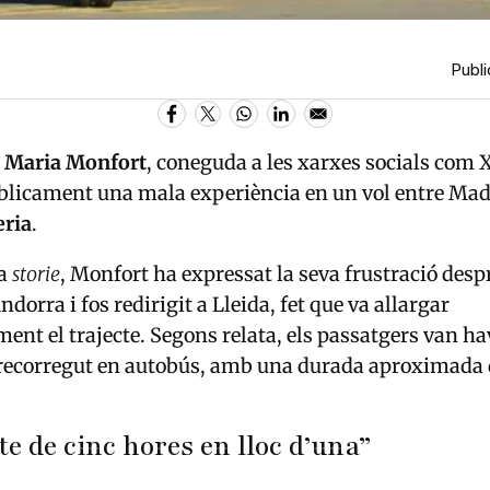
Publi
r
Maria Monfort
, coneguda a les xarxes socials com 
blicament una mala experiència en un vol entre Mad
eria
.
na
storie
, Monfort ha expressat la seva frustració despr
ndorra i fos redirigit a Lleida, fet que va allargar
ent el trajecte. Segons relata, els passatgers van ha
 recorregut en autobús, amb una durada aproximada d
te de cinc hores en lloc d’una”