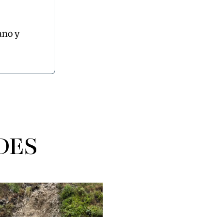
ano y
DES