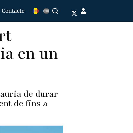
Menú
Contacte
Buscar
de
rt
cuenta
de
ia en un
usuario
hauria de durar
nt de fins a