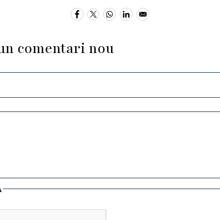
un comentari nou
A