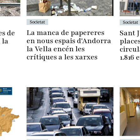
Societat
Societat
La manca de papereres
es de
Sant J
en nous espais d'Andorra
 la
places
la Vella encén les
circu
crítiques a les xarxes
1.816 