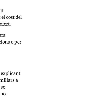
un
el cost del
ofert.
era
cions o per
 explicant
miliars a
-se
-ho.