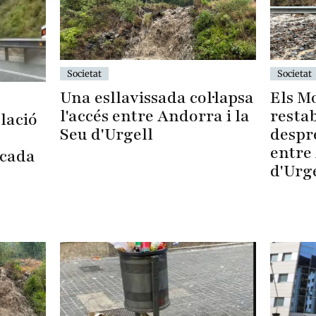
Societat
Societat
Una esllavissada col·lapsa
Els M
l'accés entre Andorra i la
restab
lació
Seu d'Urgell
despré
entre 
ocada
d'Urg