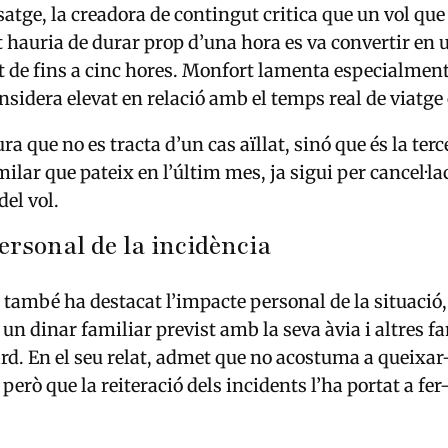
satge, la creadora de contingut critica que un vol que
hauria de durar prop d’una hora es va convertir en 
de fins a cinc hores. Monfort lamenta especialment 
nsidera elevat en relació amb el temps real de viatge 
a que no es tracta d’un cas aïllat, sinó que és la terc
ilar que pateix en l’últim mes, ja sigui per cancel·la
el vol.
ersonal de la incidència
 també ha destacat l’impacte personal de la situació,
un dinar familiar previst amb la seva àvia i altres fa
ard. En el seu relat, admet que no acostuma a queixar
erò que la reiteració dels incidents l’ha portat a fer