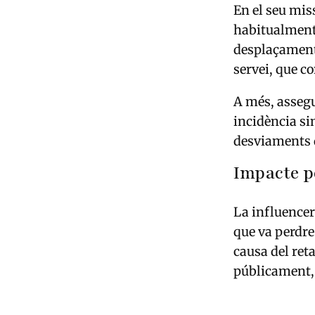
En el seu mis
habitualment 
desplaçament 
servei, que co
A més, assegur
incidència sim
desviaments d
Impacte p
La influencer
que va perdre 
causa del ret
públicament, p