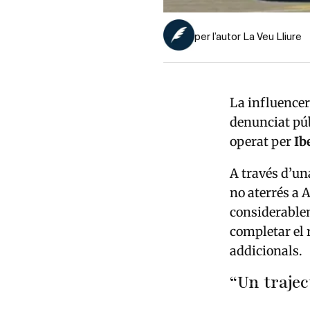
per l’autor La Veu Lliure
La influence
denunciat pú
operat per
Ib
A través d’u
no aterrés a A
considerablem
completar el
addicionals.
“Un trajec