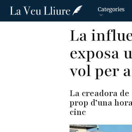
Categories
Vés
La influ
al
contingut
exposa u
vol per 
La creadora de 
prop d’una hora
cinc