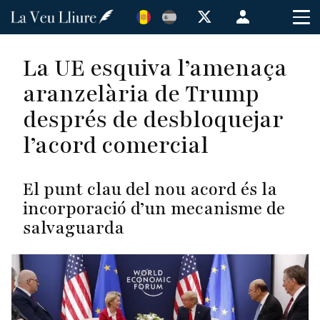
Vés
Menú
al
de
contingut
cuenta
La UE esquiva l’amenaça
de
aranzelària de Trump
usuario
després de desbloquejar
l’acord comercial
El punt clau del nou acord és la
incorporació d’un mecanisme de
salvaguarda