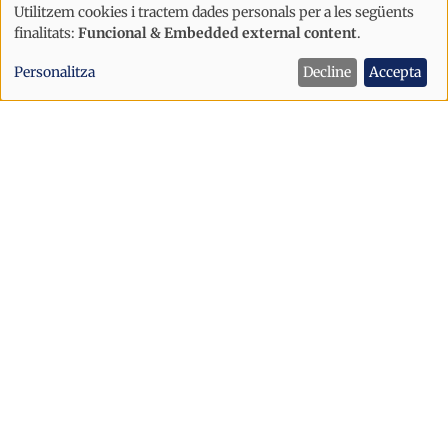
Utilitzem cookies i tractem dades personals per a les següents
Ús
finalitats:
Funcional & Embedded external content
.
Internacional
de
Trump afirma que la Xina va intentar
Personalitza
Decline
Accepta
dades
manipular les eleccions dels Estats
personals
Units del 2020
i
cookies
Internacional