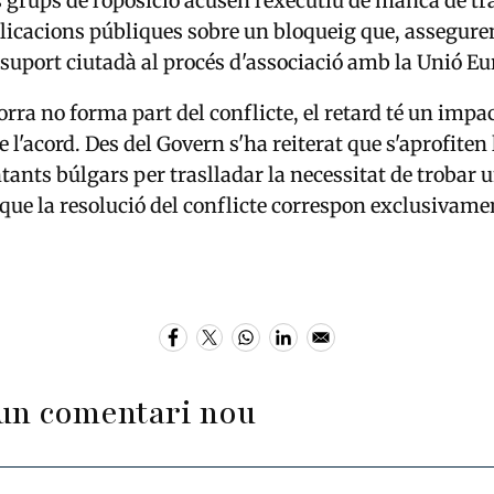
s grups de l'oposició acusen l'executiu de manca de t
icacions públiques sobre un bloqueig que, asseguren
 suport ciutadà al procés d'associació amb la Unió Eu
rra no forma part del conflicte, el retard té un impac
e l'acord. Des del Govern s'ha reiterat que s'aprofiten
ants búlgars per traslladar la necessitat de trobar u
 que la resolució del conflicte correspon exclusivamen
un comentari nou