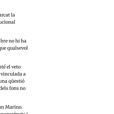
arcat la
tucional
bre no hi ha
que qualsevol
té el veto
 vinculada a
'una qüestió
 dels fons no
San Marino.