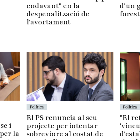
d'un 
endavant" en la
forest
despenalització de
l'avortament
Política
Política
El PS renuncia al seu
"El r
se i
projecte per intentar
'vincu
per la
sobreviure al costat de
d'esta