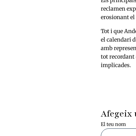
Els principal
reclamen expl
erosionant el
Tot i que Ando
el calendari d
amb represent
tot recordant
implicades.
Afegeix 
El teu nom