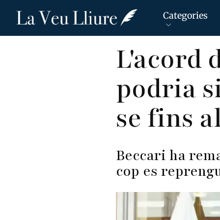
Categories
Vés
L'acord 
al
contingut
podria s
se fins a
Beccari ha rema
cop es reprengui