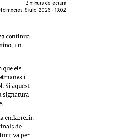
2 minuts de lectura
el dimecres, 8 juliol 2026 - 13:02
ea
continua
arino
, un
n que els
setmanes i
l. Si aquest
a signatura
e.
ia endarrerir.
finals de
finitiva per