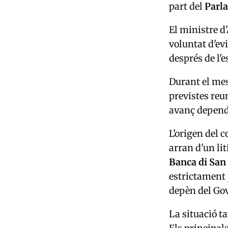
part del
Parl
El ministre d
voluntat d'evi
després de l'e
Durant el mes
previstes reu
avanç dependr
L'origen del c
arran d'un li
Banca di San
estrictament 
depèn del Go
La situació t