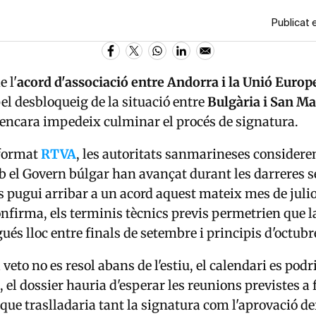
Publicat 
e l'
acord d'associació entre Andorra i la Unió Europ
el desbloqueig de la situació entre
Bulgària i San M
 encara impedeix culminar el procés de signatura.
format
RTVA
, les autoritats sanmarineses considere
 el Govern búlgar han avançat durant les darreres 
s pugui arribar a un acord aquest mateix mes de julio
onfirma, els terminis tècnics previs permetrien que l
gués lloc entre finals de setembre i principis d'octubr
l veto no es resol abans de l'estiu, el calendari es podr
 el dossier hauria d'esperar les reunions previstes a 
 que traslladaria tant la signatura com l'aprovació de