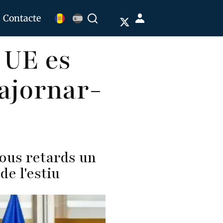
Menú
Contacte
Buscar
de
 UE es
cuenta
de
 ajornar-
usuario
nous retards un
de l'estiu