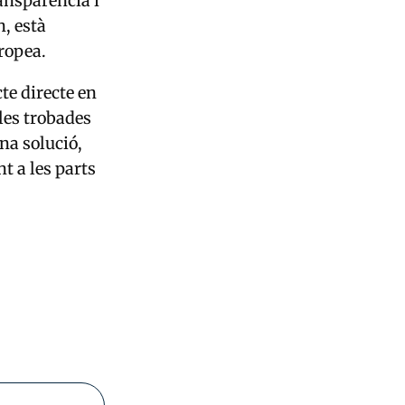
ransparència i
, està
ropea.
te directe en
 les trobades
na solució,
t a les parts