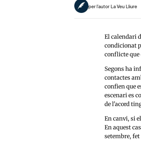
per l’autor La Veu Lliure
El calendari d
condicionat p
conflicte que
Segons ha in
contactes amb
confien que e
escenari es c
de l'acord tin
En canvi, si e
En aquest cas,
setembre, fet