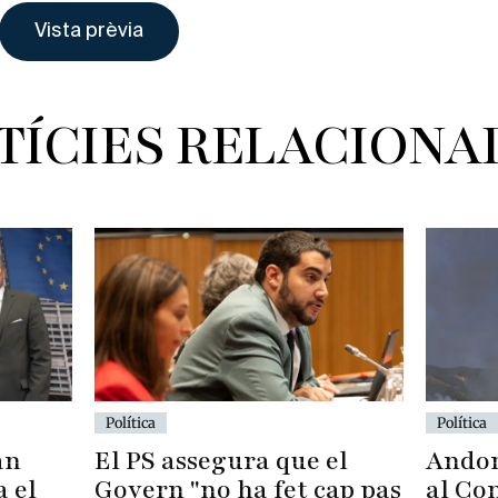
TÍCIES RELACIONA
Política
Política
Andor
El PS assegura que el
an
al Con
Govern "no ha fet cap pas
a el