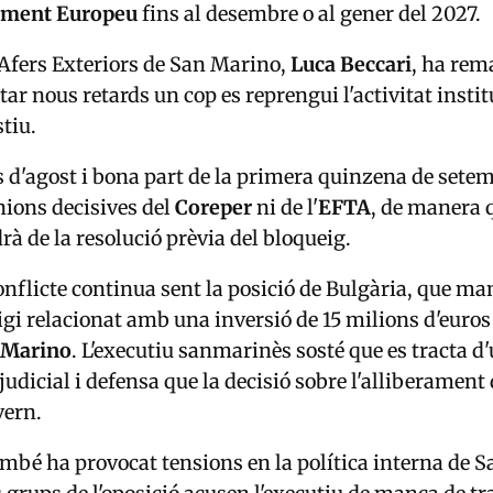
ament Europeu
fins al desembre o al gener del 2027.
'Afers Exteriors de San Marino,
Luca Beccari
, ha rem
tar nous retards un cop es reprengui l'activitat insti
stiu.
 d'agost i bona part de la primera quinzena de setem
nions decisives del
Coreper
ni de l'
EFTA
, de manera 
à de la resolució prèvia del bloqueig.
onflicte continua sent la posició de Bulgària, que man
tigi relacionat amb una inversió de 15 milions d'euros
 Marino
. L'executiu sanmarinès sosté que es tracta d
judicial i defensa que la decisió sobre l'alliberament
vern.
ambé ha provocat tensions en la política interna de 