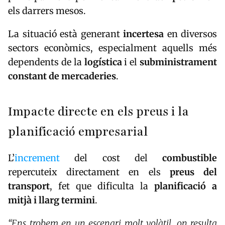
els darrers mesos.
La situació està generant
incertesa
en diversos
sectors econòmics, especialment aquells més
dependents de la
logística
i el
subministrament
constant de mercaderies
.
Impacte directe en els preus i la
planificació empresarial
L’
increment
del cost del
combustible
repercuteix directament en els
preus del
transport
, fet que dificulta la
planificació a
mitjà i llarg termini
.
“Ens trobem en un escenari molt volàtil, on resulta