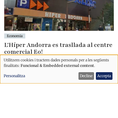
Economia
L'Híper Andorra es trasllada al centre
comercial Eo!
Utilitzem cookies i tractem dades personals per a les següents
Ús
finalitats:
Funcional & Embedded external content
.
de
Personalitza
Decline
Accepta
dades
personals
i
cookies