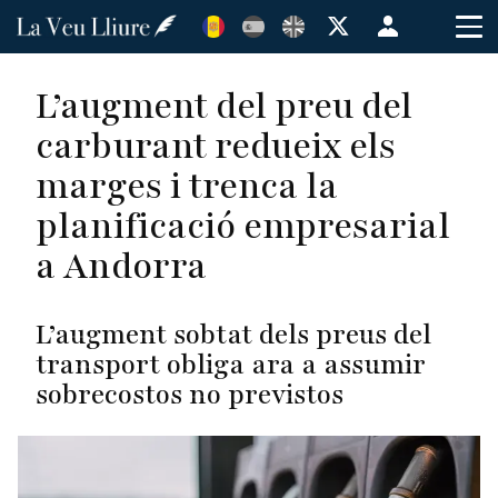
Vés
Menú
al
de
contingut
cuenta
L’augment del preu del
de
carburant redueix els
usuario
marges i trenca la
planificació empresarial
a Andorra
L’augment sobtat dels preus del
transport obliga ara a assumir
sobrecostos no previstos