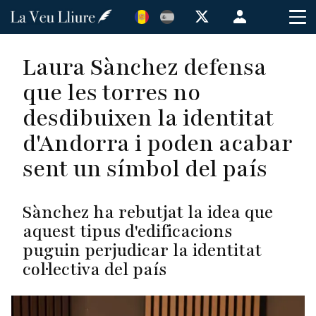
Vés
Menú
al
de
contingut
cuenta
Laura Sànchez defensa
de
que les torres no
usuario
desdibuixen la identitat
d'Andorra i poden acabar
sent un símbol del país
Sànchez ha rebutjat la idea que
aquest tipus d'edificacions
puguin perjudicar la identitat
col·lectiva del país