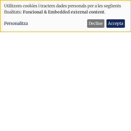
Utilitzem cookies i tractem dades personals per a les següents
Ús
finalitats:
Funcional & Embedded external content
.
de
Societat
Pirineus
Personalitza
Decline
Accepta
dades
Operació sortida d'agost: més de
personals
570.000 vehicles a les carreteres
i
catalanes
cookies