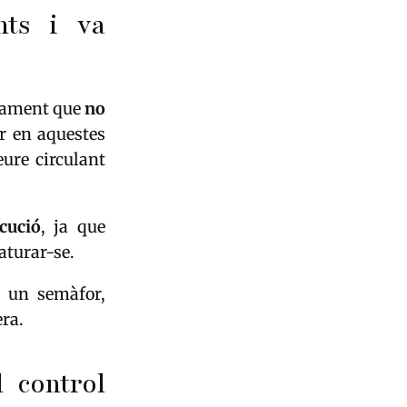
nts i va
essament que
no
ir en aquestes
eure circulant
cució
, ja que
 aturar-se.
t un semàfor,
era.
l control