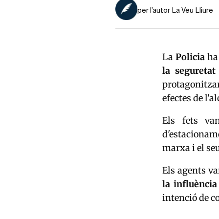
per l’autor La Veu Lliure
La
Policia
ha
la seguretat 
protagonitza
efectes de l'a
Els fets va
d'estacionam
marxa i el se
Els agents v
la influènci
intenció de c