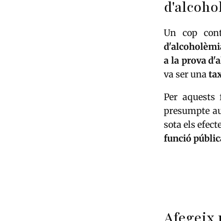
d'alcoho
Un cop cont
d'alcoholèmi
a la prova d'
va ser una
ta
Per aquests 
presumpte a
sota els efect
funció públic
Afegeix 