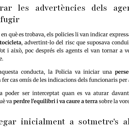
rar les advertències dels age
 fugir
t en què es trobava, els policies li van indicar expr
tocicleta
, advertint-lo del risc que suposava condu
ot i això, poc després els agents el van tornar a v
e.
aquesta conducta, la Policia va iniciar una
perse
a fer cas omís de les indicacions dels funcionaris per
a poder ser interceptat quan es va aturar davan
uè va
perdre l'equilibri i va caure a terra
sobre la vor
gar inicialment a sotmetre's a