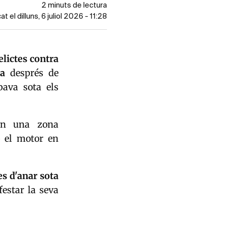
2 minuts de lectura
at el dilluns, 6 juliol 2026 - 11:28
elictes contra
ca
després de
bava sota els
 en una zona
b el motor en
s d'anar sota
estar la seva