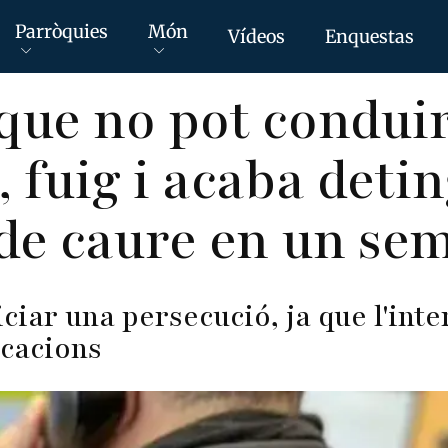
Parròquies
Món
Vídeos
Enquestas
 que no pot condui
, fuig i acaba deti
de caure en un se
iciar una persecució, ja que l'inte
icacions