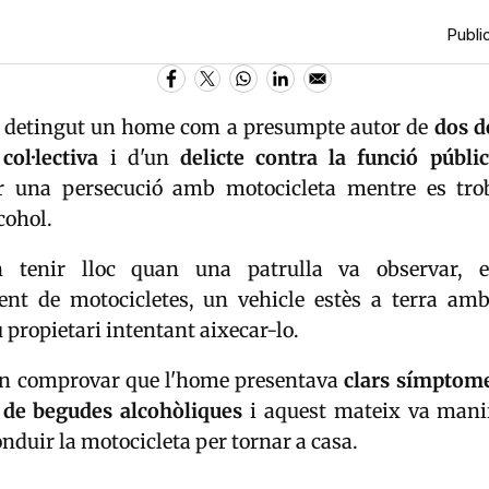
Public
 detingut un home com a presumpte autor de
dos d
col·lectiva
i d'un
delicte contra la funció públi
r una persecució amb motocicleta mentre es tro
lcohol.
n tenir lloc quan una patrulla va observar,
ent de motocicletes, un vehicle estès a terra am
u propietari intentant aixecar-lo.
an comprovar que l'home presentava
clars símptome
a de begudes alcohòliques
i aquest mateix va manif
onduir la motocicleta per tornar a casa.