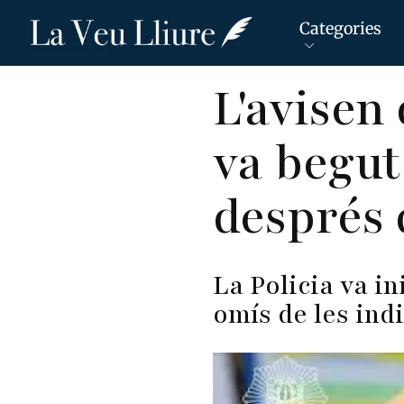
Categories
Vés
L'avisen
al
contingut
va begut
després 
La Policia va in
omís de les ind