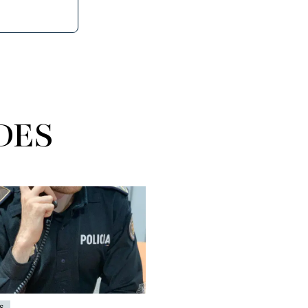
DES
s