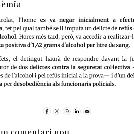
lèmia
rolat, l'home
es va negar inicialment a efect
a
, fet pel qual també se li imputa un delicte de
refús
alcohol
. Hores més tard, però, va accedir a realitzar-la
xa positiva d'1,42 grams d'alcohol per litre de sang
.
fets, el detingut haurà de respondre davant la J
utor de
dos delictes contra la seguretat col·lectiva
—
es de l'alcohol i pel refús inicial a la prova— i d'un
de
a
per
desobediència als funcionaris policials
.
un comentari nou