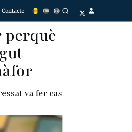
Menú
Contacte
Buscar
de
r perquè
cuenta
de
ngut
usuario
màfor
ressat va fer cas