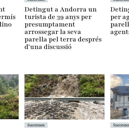
Detin
nt
Detingut a Andorra un
per ag
ermís
turista de 39 anys per
parell
dino
presumptament
agent
arrossegar la seva
parella pel terra després
d'una discussió
Successo
Successos