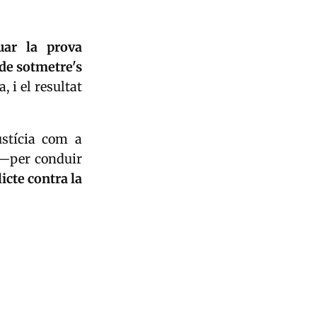
uar la prova
 de sotmetre's
, i el resultat
ustícia com a
per conduir
licte contra la