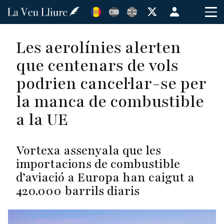
Vés
Menú
al
de
contingut
cuenta
Les aerolínies alerten
de
que centenars de vols
usuario
podrien cancel·lar-se per
la manca de combustible
a la UE
Vortexa assenyala que les
importacions de combustible
d’aviació a Europa han caigut a
420.000 barrils diaris