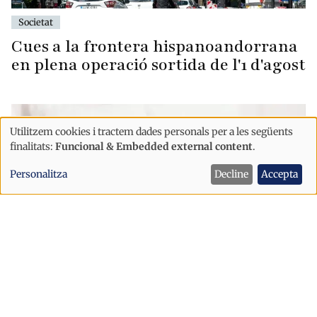
Societat
Cues a la frontera hispanoandorrana
en plena operació sortida de l'1 d'agost
Utilitzem cookies i tractem dades personals per a les següents
Ús
finalitats:
Funcional & Embedded external content
.
de
Personalitza
Decline
Accepta
dades
personals
i
cookies
Societat
Dormir malament per la calor pot