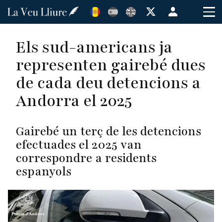
Vés
Menú
al
de
contingut
cuenta
Els sud-americans ja
de
representen gairebé dues
usuario
de cada deu detencions a
Andorra el 2025
Gairebé un terç de les detencions
efectuades el 2025 van
correspondre a residents
espanyols