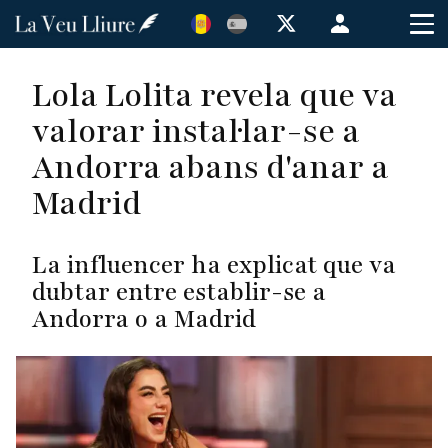
Vés
Menú
al
de
contingut
cuenta
Lola Lolita revela que va
de
valorar instal·lar-se a
usuario
Andorra abans d'anar a
Madrid
La influencer ha explicat que va
dubtar entre establir-se a
Andorra o a Madrid