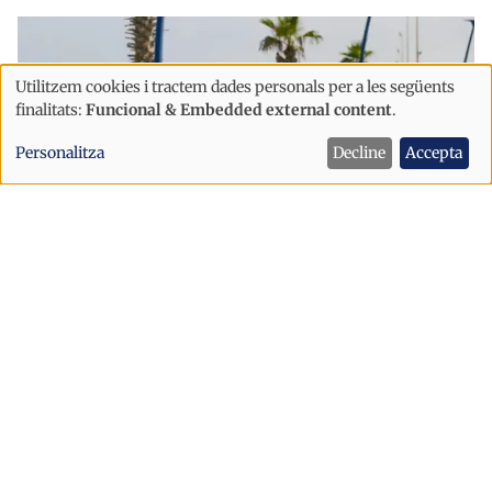
Utilitzem cookies i tractem dades personals per a les següents
Ús
finalitats:
Funcional & Embedded external content
.
de
Personalitza
Decline
Accepta
dades
personals
i
cookies
Immigració
Societat
"Europa comença als Pirineus": el
lema que es dispara a X després del
que ha passat a Ceuta