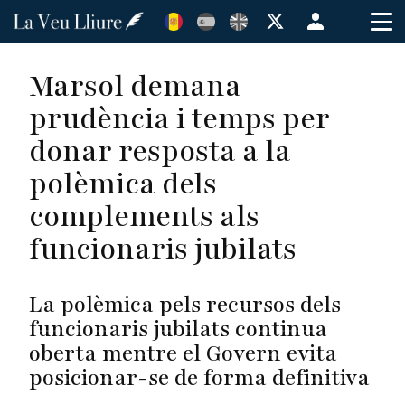
Vés
Menú
al
de
contingut
cuenta
Marsol demana
de
prudència i temps per
usuario
donar resposta a la
polèmica dels
complements als
funcionaris jubilats
La polèmica pels recursos dels
funcionaris jubilats continua
oberta mentre el Govern evita
posicionar-se de forma definitiva