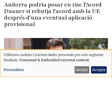
Andorra podria posar en risc l’Acord
Duaner si rebutja l'acord amb la UE
després d’una eventual aplicació
provisional
Utilitzem cookies i tractem dades personals per a les següents
Ús
finalitats:
Funcional & Embedded external content
.
de
Personalitza
Decline
Accepta
dades
personals
i
cookies
Política
Sant Julià afronta la festa major amb