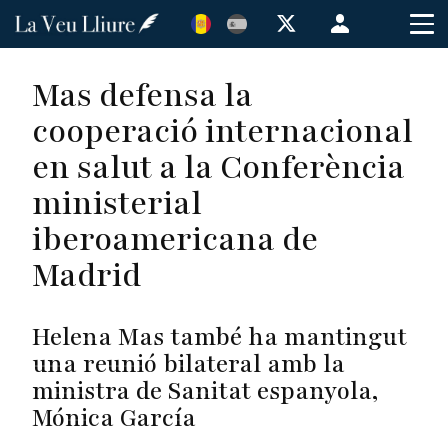
Vés
Menú
al
de
contingut
cuenta
Mas defensa la
de
cooperació internacional
usuario
en salut a la Conferència
ministerial
iberoamericana de
Madrid
Helena Mas també ha mantingut
una reunió bilateral amb la
ministra de Sanitat espanyola,
Mónica García