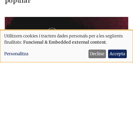
popular
Utilitzem cookies i tractem dades personals per a les següents
Ús
finalitats:
Funcional & Embedded external content
.
de
Personalitza
Decline
Accepta
dades
personals
i
cookies
Cultura
'En Estado Puro' arrenca a la Massana
amb la Pujada a Arinsal i la Copa del
Món de BTT