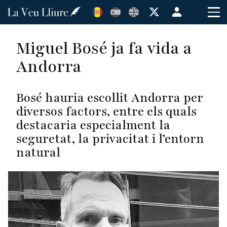
Vés
Menú
al
de
contingut
cuenta
Miguel Bosé ja fa vida a
de
Andorra
usuario
Bosé hauria escollit Andorra per
diversos factors, entre els quals
destacaria especialment la
seguretat, la privacitat i l’entorn
natural