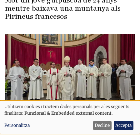
Mor un jove guipuscoà de 24 anys
mentre baixava una muntanya als
Pirineus francesos
Utilitzem cookies i tractem dades personals per a les següents
Ús
finalitats:
Funcional & Embedded external content
.
Pirineus
de
La Catedral de Santa Maria d'Urgell
Personalitza
Decline
Accepta
dades
acollirà l'ordenació de dos nous
personals
sacerdots