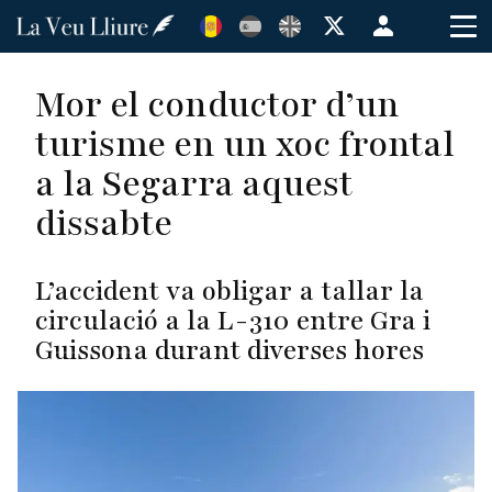
Vés
Menú
al
de
contingut
cuenta
Mor el conductor d’un
de
turisme en un xoc frontal
usuario
a la Segarra aquest
dissabte
L’accident va obligar a tallar la
circulació a la L-310 entre Gra i
Guissona durant diverses hores