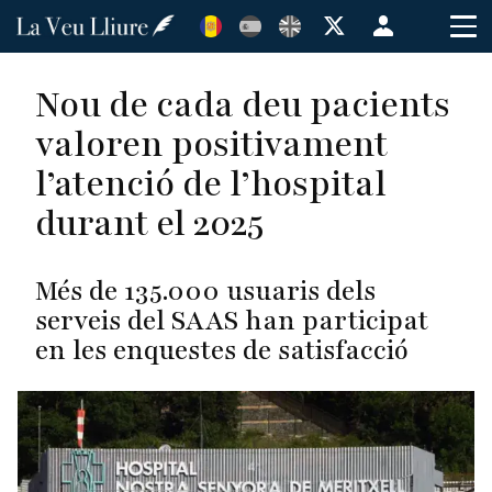
Vés
Menú
al
de
contingut
cuenta
Nou de cada deu pacients
de
valoren positivament
usuario
l’atenció de l’hospital
durant el 2025
Més de 135.000 usuaris dels
serveis del SAAS han participat
en les enquestes de satisfacció