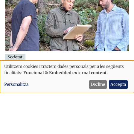
Societat
Cairat impulsa la gestió forestal de
Utilitzem cookies i tractem dades personals per a les següents
Ús
finalitats:
Funcional & Embedded external content
.
Juberri per reduir el risc d'incendis
de
Personalitza
Decline
Accepta
Sant Julià
dades
personals
i
cookies