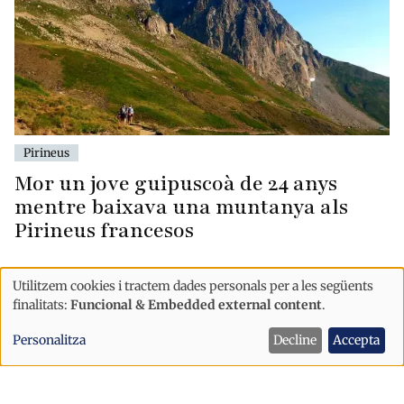
Pirineus
Mor un jove guipuscoà de 24 anys
mentre baixava una muntanya als
Pirineus francesos
Utilitzem cookies i tractem dades personals per a les següents
Ús
finalitats:
Funcional & Embedded external content
.
de
Personalitza
Decline
Accepta
dades
personals
i