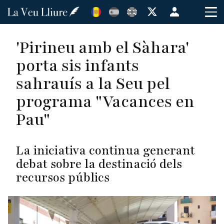
Vés
Menú
al
de
contingut
cuenta
'Pirineu amb el Sàhara'
de
porta sis infants
usuario
sahrauís a la Seu pel
programa "Vacances en
Pau"
La iniciativa continua generant
debat sobre la destinació dels
recursos públics