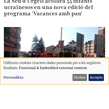
La Seu d'Urgell acollirà 55 infants
ucraïnesos en una nova edició del
programa 'Vacances amb pau'
Utilitzem cookies i tractem dades personals per a les següents
Ús
finalitats:
Funcional & Embedded external content
.
de
Personalitza
Decline
Accepta
dades
personals
Pirineus
i
Un incendi en un restaurant obliga a
cookies
desallotjar un edifici a la Seu d'Urgell