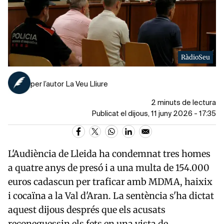
RàdioSeu
per l’autor La Veu Lliure
2 minuts de lectura
Publicat el dijous, 11 juny 2026 - 17:35
L'
Audiència de Lleida
ha condemnat tres homes
a quatre anys de presó i a una multa de 154.000
euros cadascun per traficar amb MDMA, haixix
i cocaïna a la Val d'Aran. La sentència s'ha dictat
aquest dijous després que els acusats
reconeguessin els fets en una vista de