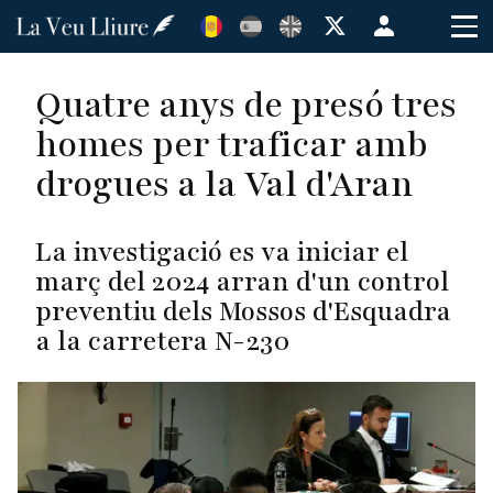
Vés
Menú
al
de
contingut
cuenta
Quatre anys de presó tres
de
homes per traficar amb
usuario
drogues a la Val d'Aran
La investigació es va iniciar el
març del 2024 arran d'un control
preventiu dels Mossos d'Esquadra
a la carretera N-230